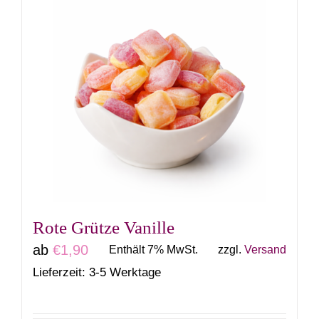
weist
mehrere
Varianten
auf.
Die
Optionen
können
auf
der
Produktseite
gewählt
Rote Grütze Vanille
werden
ab
€
1,90
Enthält 7% MwSt.
zzgl.
Versand
Lieferzeit: 3-5 Werktage