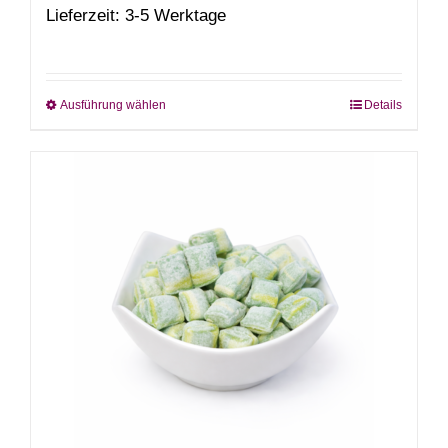
Lieferzeit: 3-5 Werktage
Ausführung wählen
Details
Dieses
Produkt
weist
mehrere
Varianten
auf.
Die
Optionen
können
auf
der
Produktseite