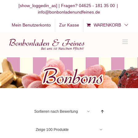
Zum
[show_loggedin_as]
| Fragen? 04625 - 181 35 00
|
info@bonbonladenundfeines.de
Inhalt
springen
Mein Benutzerkonto
Zur Kasse
WARENKORB
Sortieren nach
Bewertung
Zeige
100 Produkte