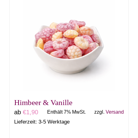
weist
mehrere
Varianten
auf.
Die
Optionen
können
auf
der
Produktseite
gewählt
Himbeer & Vanille
werden
ab
€
1,90
Enthält 7% MwSt.
zzgl.
Versand
Lieferzeit: 3-5 Werktage