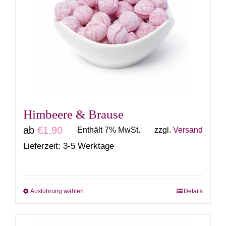
Die
Optionen
können
auf
der
Produktseite
gewählt
Himbeere & Brause
werden
ab
€
1,90
Enthält 7% MwSt.
zzgl.
Versand
Lieferzeit: 3-5 Werktage
Ausführung wählen
Details
Dieses
Produkt
weist