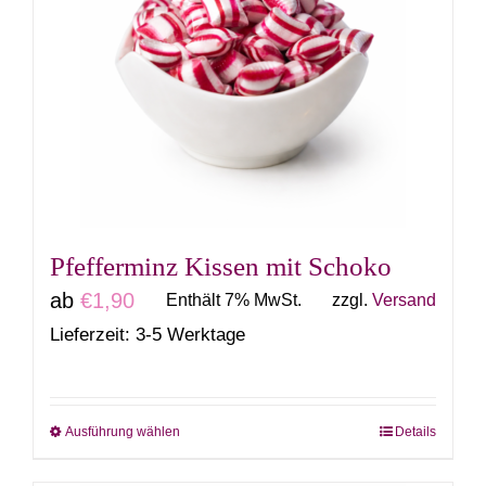
auf.
Die
Optionen
können
auf
der
Produktseite
gewählt
Pfefferminz Kissen mit Schoko
werden
ab
€
1,90
Enthält 7% MwSt.
zzgl.
Versand
Lieferzeit: 3-5 Werktage
Ausführung wählen
Details
Dieses
Produkt