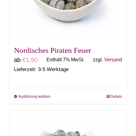
können
auf
der
Produktseite
gewählt
Nordisches Piraten Feuer
werden
ab
€
1,90
Enthält 7% MwSt.
zzgl.
Versand
Lieferzeit: 3-5 Werktage
Ausführung wählen
Details
Dieses
Produkt
weist
mehrere
Varianten