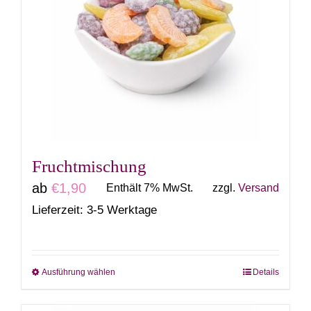
auf.
Die
Optionen
können
auf
der
Produktseite
gewählt
Fruchtmischung
werden
ab
€
1,90
Enthält 7% MwSt.
zzgl.
Versand
Lieferzeit: 3-5 Werktage
Ausführung wählen
Details
Dieses
Produkt