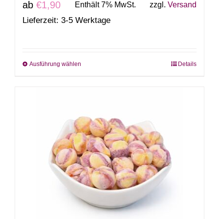
ab
€
1,90
Enthält 7% MwSt.
zzgl.
Versand
Lieferzeit: 3-5 Werktage
Ausführung wählen
Details
Dieses
Produkt
weist
mehrere
Varianten
auf.
Die
Optionen
können
auf
der