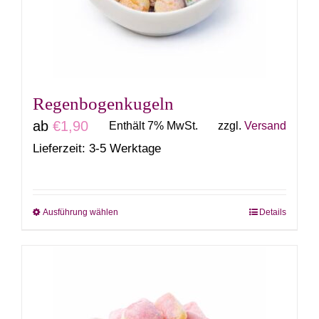
können
auf
der
Produktseite
gewählt
Regenbogenkugeln
werden
ab
€
1,90
Enthält 7% MwSt.
zzgl.
Versand
Lieferzeit: 3-5 Werktage
Ausführung wählen
Details
Dieses
Produkt
weist
mehrere
Varianten