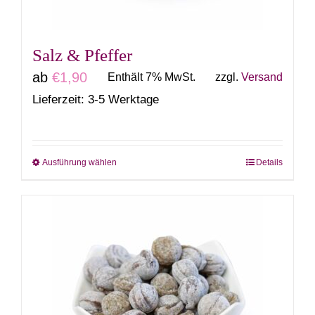
der
Produktseite
gewählt
Salz & Pfeffer
werden
ab
€
1,90
Enthält 7% MwSt.
zzgl.
Versand
Lieferzeit: 3-5 Werktage
Ausführung wählen
Details
Dieses
Produkt
weist
mehrere
Varianten
auf.
Die
Optionen