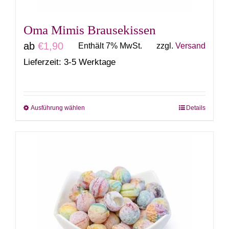
Produktseite
gewählt
Oma Mimis Brausekissen
werden
ab
€
1,90
Enthält 7% MwSt.
zzgl.
Versand
Lieferzeit: 3-5 Werktage
Ausführung wählen
Details
Dieses
Produkt
weist
mehrere
Varianten
auf.
Die
Optionen