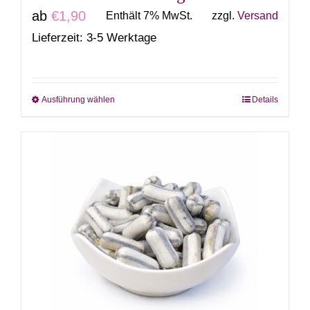
ab
€
1,90
Enthält 7% MwSt.
zzgl.
Versand
Lieferzeit: 3-5 Werktage
Ausführung wählen
Details
Dieses
Produkt
weist
mehrere
Varianten
auf.
Die
Optionen
können
auf