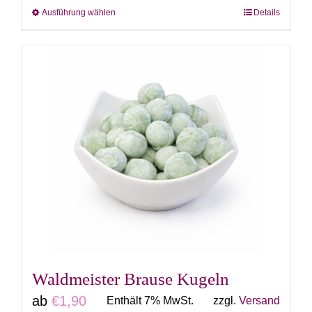
Ausführung wählen
Details
Dieses
Produkt
weist
mehrere
Varianten
auf.
Die
Optionen
können
auf
der
Produktseite
gewählt
Waldmeister Brause Kugeln
werden
ab
€
1,90
Enthält 7% MwSt.
zzgl.
Versand