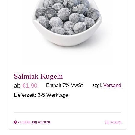
auf.
Die
Optionen
können
auf
der
Produktseite
gewählt
Salmiak Kugeln
werden
ab
€
1,90
Enthält 7% MwSt.
zzgl.
Versand
Lieferzeit: 3-5 Werktage
Ausführung wählen
Details
Dieses
Produkt