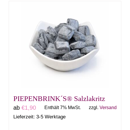
weist
mehrere
Varianten
auf.
Die
Optionen
können
auf
der
Produktseite
gewählt
PIEPENBRINK´S® Salzlakritz
werden
ab
€
1,90
Enthält 7% MwSt.
zzgl.
Versand
Lieferzeit: 3-5 Werktage