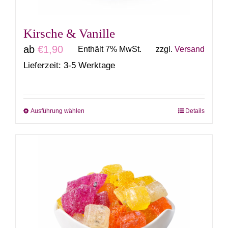
Produktseite
gewählt
Kirsche & Vanille
werden
ab
€
1,90
Enthält 7% MwSt.
zzgl.
Versand
Lieferzeit: 3-5 Werktage
Ausführung wählen
Details
Dieses
Produkt
weist
mehrere
Varianten
auf.
Die
Optionen