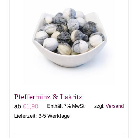
mehrere
Varianten
auf.
Die
Optionen
können
auf
der
Produktseite
gewählt
Pfefferminz & Lakritz
werden
ab
€
1,90
Enthält 7% MwSt.
zzgl.
Versand
Lieferzeit: 3-5 Werktage