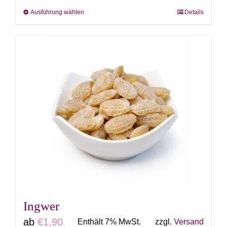
Ausführung wählen
Details
Dieses
Produkt
weist
mehrere
Varianten
auf.
Die
Optionen
können
auf
der
Produktseite
gewählt
Ingwer
werden
ab
€
1,90
Enthält 7% MwSt.
zzgl.
Versand