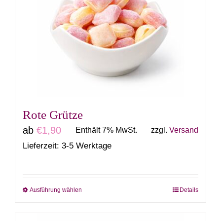
auf.
Die
Optionen
können
auf
der
Produktseite
gewählt
Rote Grütze
werden
ab
€
1,90
Enthält 7% MwSt.
zzgl.
Versand
Lieferzeit: 3-5 Werktage
Ausführung wählen
Details
Dieses
Produkt