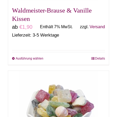
gewählt
Waldmeister-Brause & Vanille
werden
Kissen
ab
€
1,90
Enthält 7% MwSt.
zzgl.
Versand
Lieferzeit: 3-5 Werktage
Ausführung wählen
Details
Dieses
Produkt
weist
mehrere
Varianten
auf.
Die
Optionen