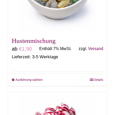
können
auf
der
Produktseite
gewählt
Hustenmischung
werden
ab
€
1,90
Enthält 7% MwSt.
zzgl.
Versand
Lieferzeit: 3-5 Werktage
Ausführung wählen
Details
Dieses
Produkt
weist
mehrere
Varianten