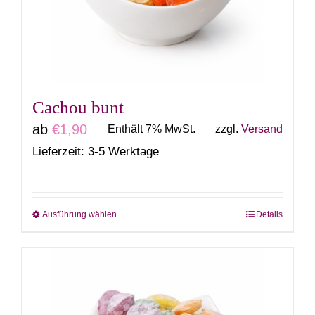
können
auf
der
Produktseite
gewählt
Cachou bunt
werden
ab
€
1,90
Enthält 7% MwSt.
zzgl.
Versand
Lieferzeit: 3-5 Werktage
Ausführung wählen
Details
Dieses
Produkt
weist
mehrere
Varianten