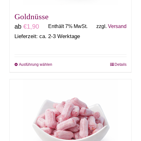
Produktseite
gewählt
Goldnüsse
werden
ab
€
1,90
Enthält 7% MwSt.
zzgl.
Versand
Lieferzeit: ca. 2-3 Werktage
Ausführung wählen
Details
Dieses
Produkt
weist
mehrere
Varianten
auf.
Die
Optionen