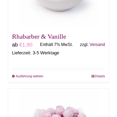
können
auf
der
Produktseite
gewählt
Rhabarber & Vanille
werden
ab
€
1,90
Enthält 7% MwSt.
zzgl.
Versand
Lieferzeit: 3-5 Werktage
Ausführung wählen
Details
Dieses
Produkt
weist
mehrere
Varianten
auf.