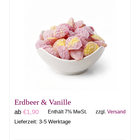
weist
mehrere
Varianten
auf.
Die
Optionen
können
auf
der
Produktseite
gewählt
Erdbeer & Vanille
werden
ab
€
1,90
Enthält 7% MwSt.
zzgl.
Versand
Lieferzeit: 3-5 Werktage