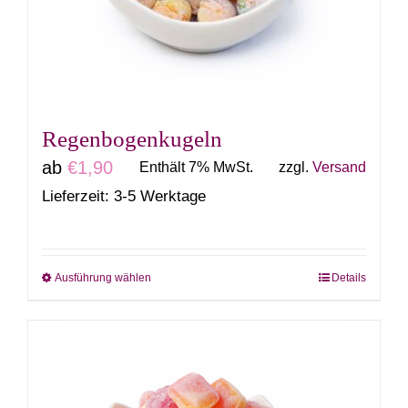
können
auf
der
Produktseite
gewählt
Regenbogenkugeln
werden
ab
€
1,90
Enthält 7% MwSt.
zzgl.
Versand
Lieferzeit: 3-5 Werktage
Ausführung wählen
Details
Dieses
Produkt
weist
mehrere
Varianten