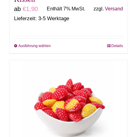
ab
€
1,90
Enthält 7% MwSt.
zzgl.
Versand
Lieferzeit: 3-5 Werktage
Ausführung wählen
Details
Dieses
Produkt
weist
mehrere
Varianten
auf.
Die
Optionen
können
auf