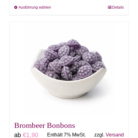
Ausführung wählen
Details
Dieses
Produkt
weist
mehrere
Varianten
auf.
Die
Optionen
können
auf
der
Produktseite
gewählt
Brombeer Bonbons
werden
ab
€
1,90
Enthält 7% MwSt.
zzgl.
Versand