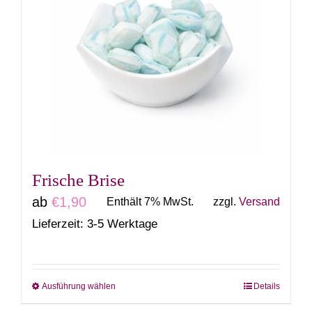
Varianten
auf.
Die
Optionen
können
auf
der
Produktseite
gewählt
Frische Brise
werden
ab
€
1,90
Enthält 7% MwSt.
zzgl.
Versand
Lieferzeit: 3-5 Werktage
Ausführung wählen
Details
Dieses
Produkt