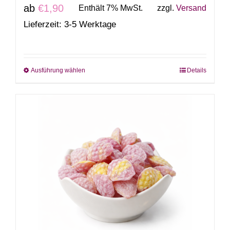
ab
€
1,90
Enthält 7% MwSt.
zzgl.
Versand
Lieferzeit: 3-5 Werktage
Ausführung wählen
Details
Dieses
Produkt
weist
mehrere
Varianten
auf.
Die
Optionen
können
auf
der