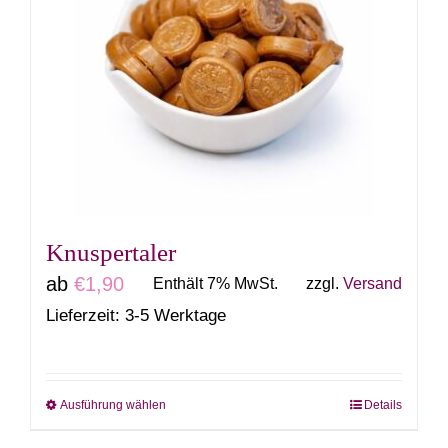
auf.
Die
Optionen
können
auf
der
Produktseite
gewählt
Knuspertaler
werden
ab
€
1,90
Enthält 7% MwSt.
zzgl.
Versand
Lieferzeit: 3-5 Werktage
Ausführung wählen
Details
Dieses
Produkt