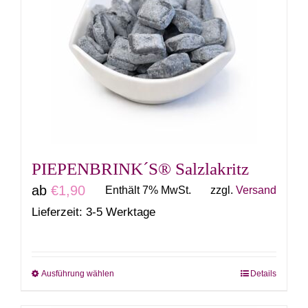
auf.
Die
Optionen
können
auf
der
Produktseite
gewählt
PIEPENBRINK´S® Salzlakritz
werden
ab
€
1,90
Enthält 7% MwSt.
zzgl.
Versand
Lieferzeit: 3-5 Werktage
Ausführung wählen
Details
Dieses
Produkt