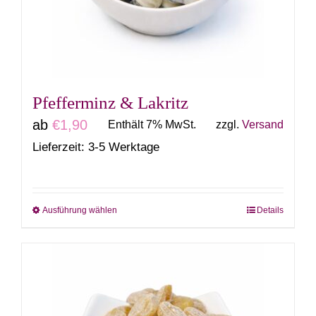
können
auf
der
Produktseite
gewählt
Pfefferminz & Lakritz
werden
ab
€
1,90
Enthält 7% MwSt.
zzgl.
Versand
Lieferzeit: 3-5 Werktage
Ausführung wählen
Details
Dieses
Produkt
weist
mehrere
Varianten