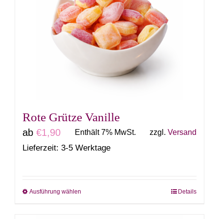
auf.
Die
Optionen
können
auf
der
Produktseite
gewählt
Rote Grütze Vanille
werden
ab
€
1,90
Enthält 7% MwSt.
zzgl.
Versand
Lieferzeit: 3-5 Werktage
Ausführung wählen
Details
Dieses
Produkt