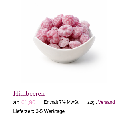
weist
mehrere
Varianten
auf.
Die
Optionen
können
auf
der
Produktseite
gewählt
Himbeeren
werden
ab
€
1,90
Enthält 7% MwSt.
zzgl.
Versand
Lieferzeit: 3-5 Werktage