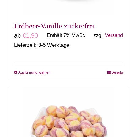
der
Produktseite
gewählt
Erdbeer-Vanille zuckerfrei
werden
ab
€
1,90
Enthält 7% MwSt.
zzgl.
Versand
Lieferzeit: 3-5 Werktage
Ausführung wählen
Details
Dieses
Produkt
weist
mehrere
Varianten
auf.
Die