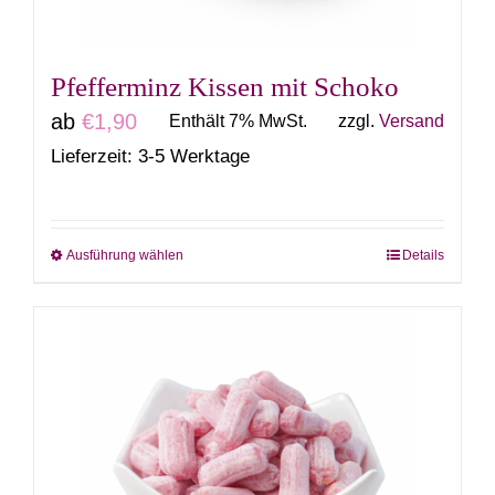
der
Produktseite
gewählt
Pfefferminz Kissen mit Schoko
werden
ab
€
1,90
Enthält 7% MwSt.
zzgl.
Versand
Lieferzeit: 3-5 Werktage
Ausführung wählen
Details
Dieses
Produkt
weist
mehrere
Varianten
auf.
Die
Optionen