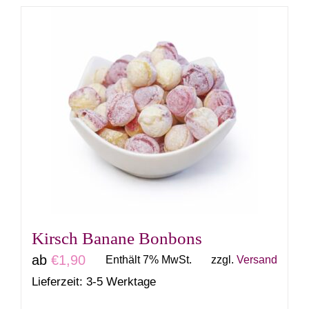
weist
mehrere
Varianten
auf.
Die
Optionen
können
auf
der
Produktseite
gewählt
Kirsch Banane Bonbons
werden
ab
€
1,90
Enthält 7% MwSt.
zzgl.
Versand
Lieferzeit: 3-5 Werktage