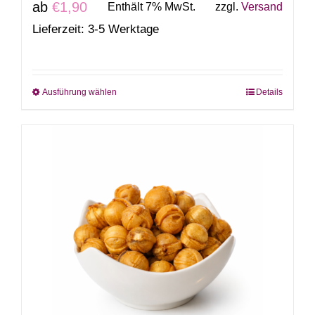
ab
€
1,90
Enthält 7% MwSt.
zzgl.
Versand
Lieferzeit: 3-5 Werktage
Ausführung wählen
Details
Dieses
Produkt
weist
mehrere
Varianten
auf.
Die
Optionen
können
auf
der