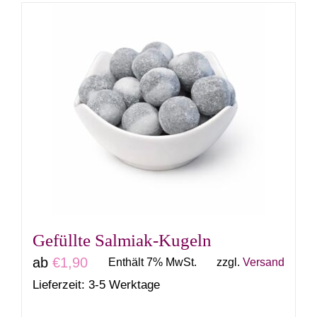
weist
mehrere
Varianten
auf.
Die
Optionen
können
auf
der
Produktseite
gewählt
Gefüllte Salmiak-Kugeln
werden
ab
€
1,90
Enthält 7% MwSt.
zzgl.
Versand
Lieferzeit: 3-5 Werktage