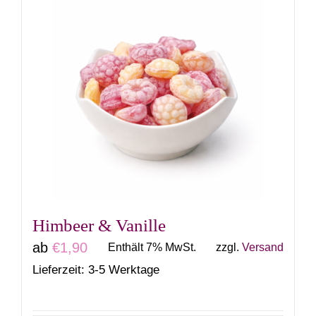
weist
mehrere
Varianten
auf.
Die
Optionen
können
auf
der
Produktseite
gewählt
Himbeer & Vanille
werden
ab
€
1,90
Enthält 7% MwSt.
zzgl.
Versand
Lieferzeit: 3-5 Werktage