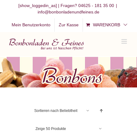
Zum
[show_loggedin_as]
| Fragen? 04625 - 181 35 00
|
info@bonbonladenundfeines.de
Inhalt
springen
Mein Benutzerkonto
Zur Kasse
WARENKORB
Sortieren nach
Beliebtheit
Zeige
50 Produkte