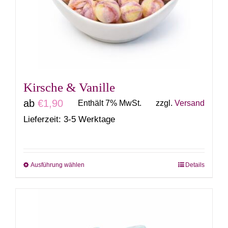
Optionen
können
auf
der
Produktseite
gewählt
Kirsche & Vanille
werden
ab
€
1,90
Enthält 7% MwSt.
zzgl.
Versand
Lieferzeit: 3-5 Werktage
Ausführung wählen
Details
Dieses
Produkt
weist
mehrere