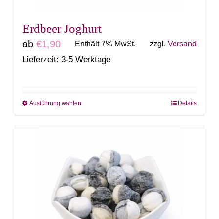
Produktseite
gewählt
Erdbeer Joghurt
werden
ab
€
1,90
Enthält 7% MwSt.
zzgl.
Versand
Lieferzeit: 3-5 Werktage
Ausführung wählen
Details
Dieses
Produkt
weist
mehrere
Varianten
auf.
Die
Optionen