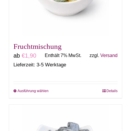
können
auf
der
Produktseite
gewählt
Fruchtmischung
werden
ab
€
1,90
Enthält 7% MwSt.
zzgl.
Versand
Lieferzeit: 3-5 Werktage
Ausführung wählen
Details
Dieses
Produkt
weist
mehrere
Varianten