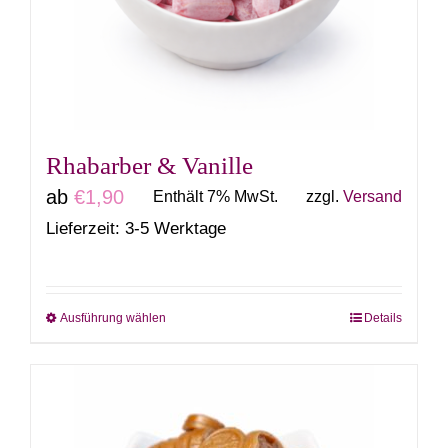
können
auf
der
Produktseite
gewählt
Rhabarber & Vanille
werden
ab
€
1,90
Enthält 7% MwSt.
zzgl.
Versand
Lieferzeit: 3-5 Werktage
Ausführung wählen
Details
Dieses
Produkt
weist
mehrere
Varianten