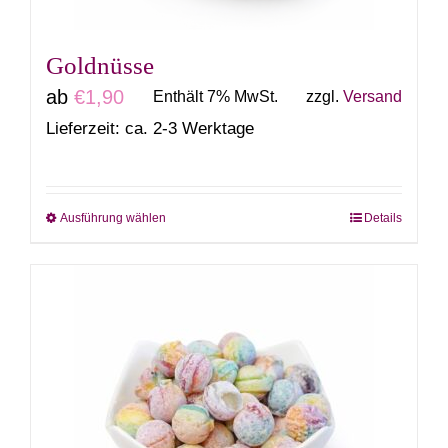
Produktseite
gewählt
Goldnüsse
werden
ab
€
1,90
Enthält 7% MwSt.
zzgl.
Versand
Lieferzeit: ca. 2-3 Werktage
Ausführung wählen
Details
Dieses
Produkt
weist
mehrere
Varianten
auf.
Die
Optionen