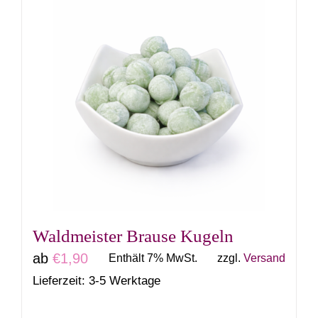
weist
mehrere
Varianten
auf.
Die
Optionen
können
auf
der
Produktseite
gewählt
Waldmeister Brause Kugeln
werden
ab
€
1,90
Enthält 7% MwSt.
zzgl.
Versand
Lieferzeit: 3-5 Werktage