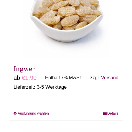
auf.
Die
Optionen
können
auf
der
Produktseite
gewählt
Ingwer
werden
ab
€
1,90
Enthält 7% MwSt.
zzgl.
Versand
Lieferzeit: 3-5 Werktage
Ausführung wählen
Details
Dieses
Produkt