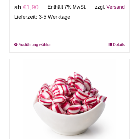
ab
€
1,90
Enthält 7% MwSt.
zzgl.
Versand
Lieferzeit: 3-5 Werktage
Ausführung wählen
Details
Dieses
Produkt
weist
mehrere
Varianten
auf.
Die
Optionen
können
auf