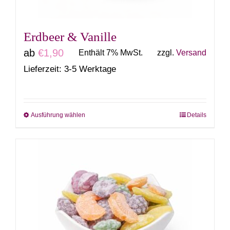
Produktseite
gewählt
Erdbeer & Vanille
werden
ab
€
1,90
Enthält 7% MwSt.
zzgl.
Versand
Lieferzeit: 3-5 Werktage
Ausführung wählen
Details
Dieses
Produkt
weist
mehrere
Varianten
auf.
Die
Optionen