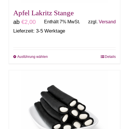
gewählt
Apfel Lakritz Stange
werden
ab
€
2,00
Enthält 7% MwSt.
zzgl.
Versand
Lieferzeit: 3-5 Werktage
Ausführung wählen
Details
Dieses
Produkt
weist
mehrere
Varianten
auf.
Die
Optionen
können