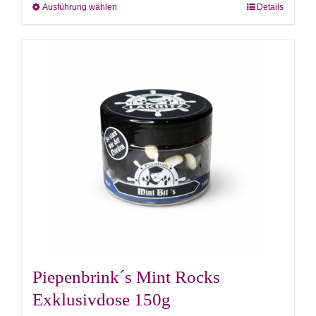
Ausführung wählen
Details
Dieses
Produkt
weist
mehrere
Varianten
auf.
Die
Optionen
können
auf
der
Produktseite
gewählt
Piepenbrink´s Mint Rocks
werden
Exklusivdose 150g