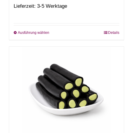
Lieferzeit: 3-5 Werktage
Ausführung wählen
Details
Dieses
Produkt
weist
mehrere
Varianten
auf.
Die
Optionen
können
auf
der
Produktseite