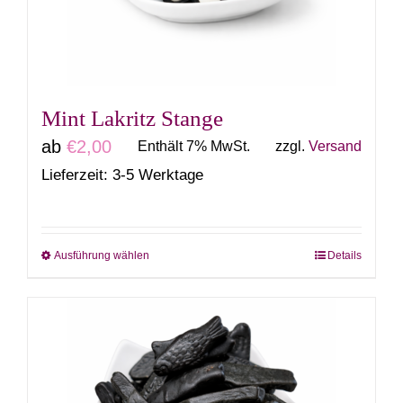
auf
der
Produktseite
gewählt
Mint Lakritz Stange
werden
ab
€
2,00
Enthält 7% MwSt.
zzgl.
Versand
Lieferzeit: 3-5 Werktage
Ausführung wählen
Details
Dieses
Produkt
weist
mehrere
Varianten
auf.