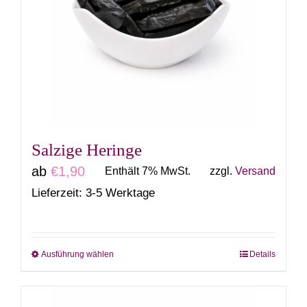
Die
Optionen
können
auf
der
Produktseite
gewählt
Salzige Heringe
werden
ab
€
1,90
Enthält 7% MwSt.
zzgl.
Versand
Lieferzeit: 3-5 Werktage
Ausführung wählen
Details
Dieses
Produkt
weist