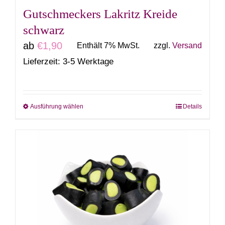
gewählt
Gutschmeckers Lakritz Kreide
werden
schwarz
ab
€
1,90
Enthält 7% MwSt.
zzgl.
Versand
Lieferzeit: 3-5 Werktage
Ausführung wählen
Details
Dieses
Produkt
weist
mehrere
Varianten
auf.
Die
Optionen