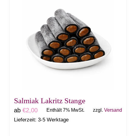
weist
mehrere
Varianten
auf.
Die
Optionen
können
auf
der
Produktseite
gewählt
Salmiak Lakritz Stange
werden
ab
€
2,00
Enthält 7% MwSt.
zzgl.
Versand
Lieferzeit: 3-5 Werktage