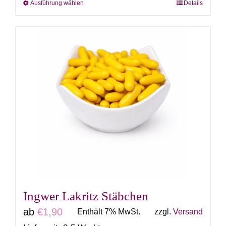
Ausführung wählen
Details
Dieses
Produkt
weist
mehrere
Varianten
auf.
Die
Optionen
können
auf
der
Produktseite
gewählt
Ingwer Lakritz Stäbchen
werden
ab
€
1,90
Enthält 7% MwSt.
zzgl.
Versand