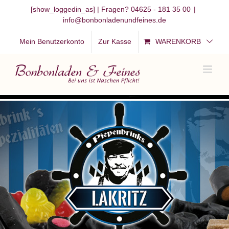
Zum
[show_loggedin_as]
| Fragen? 04625 - 181 35 00
|
info@bonbonladenundfeines.de
Inhalt
springen
Mein Benutzerkonto
Zur Kasse
WARENKORB