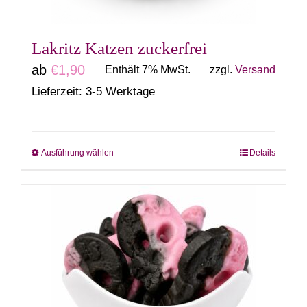
Produktseite
gewählt
Lakritz Katzen zuckerfrei
werden
ab
€
1,90
Enthält 7% MwSt.
zzgl.
Versand
Lieferzeit: 3-5 Werktage
Ausführung wählen
Details
Dieses
Produkt
weist
mehrere
Varianten
auf.
Die
Optionen