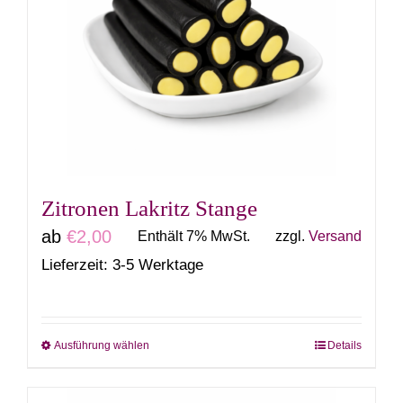
auf.
Die
Optionen
können
auf
der
Produktseite
gewählt
Zitronen Lakritz Stange
werden
ab
€
2,00
Enthält 7% MwSt.
zzgl.
Versand
Lieferzeit: 3-5 Werktage
Ausführung wählen
Details
Dieses
Produkt