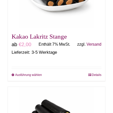
können
auf
der
Produktseite
gewählt
Kakao Lakritz Stange
werden
ab
€
2,00
Enthält 7% MwSt.
zzgl.
Versand
Lieferzeit: 3-5 Werktage
Ausführung wählen
Details
Dieses
Produkt
weist
mehrere
Varianten