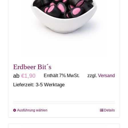
auf.
Die
Optionen
können
auf
der
Produktseite
gewählt
Erdbeer Bit´s
werden
ab
€
1,90
Enthält 7% MwSt.
zzgl.
Versand
Lieferzeit: 3-5 Werktage
Ausführung wählen
Details
Dieses
Produkt