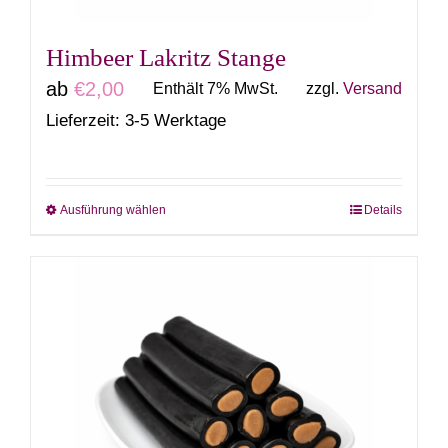
Produktseite
gewählt
Himbeer Lakritz Stange
werden
ab
€
2,00
Enthält 7% MwSt.
zzgl.
Versand
Lieferzeit: 3-5 Werktage
Ausführung wählen
Details
Dieses
Produkt
weist
mehrere
Varianten
auf.
Die
Optionen