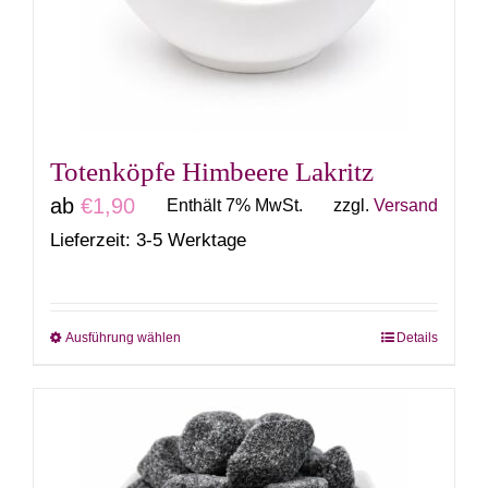
können
auf
der
Produktseite
gewählt
Totenköpfe Himbeere Lakritz
werden
ab
€
1,90
Enthält 7% MwSt.
zzgl.
Versand
Lieferzeit: 3-5 Werktage
Ausführung wählen
Details
Dieses
Produkt
weist
mehrere
Varianten