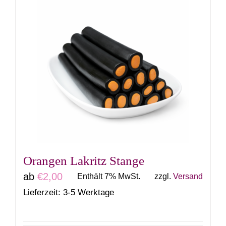
weist
mehrere
Varianten
auf.
Die
Optionen
können
auf
der
Produktseite
gewählt
Orangen Lakritz Stange
werden
ab
€
2,00
Enthält 7% MwSt.
zzgl.
Versand
Lieferzeit: 3-5 Werktage