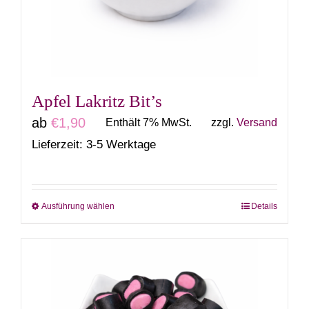
können
auf
der
Produktseite
gewählt
Apfel Lakritz Bit’s
werden
ab
€
1,90
Enthält 7% MwSt.
zzgl.
Versand
Lieferzeit: 3-5 Werktage
Ausführung wählen
Details
Dieses
Produkt
weist
mehrere
Varianten