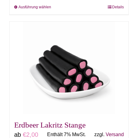
Ausführung wählen
Details
Dieses
Produkt
weist
mehrere
Varianten
auf.
Die
Optionen
können
auf
der
Produktseite
gewählt
Erdbeer Lakritz Stange
werden
ab
€
2,00
Enthält 7% MwSt.
zzgl.
Versand