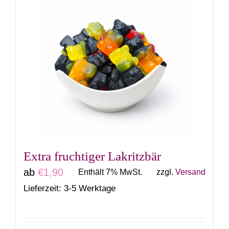
mehrere
Varianten
auf.
Die
Optionen
können
auf
der
Produktseite
gewählt
Extra fruchtiger Lakritzbär
werden
ab
€
1,90
Enthält 7% MwSt.
zzgl.
Versand
Lieferzeit: 3-5 Werktage