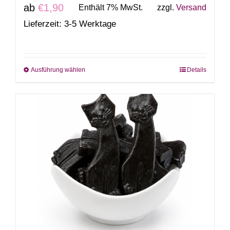
ab
€
1,90
Enthält 7% MwSt.
zzgl.
Versand
Lieferzeit: 3-5 Werktage
Ausführung wählen
Details
Dieses
Produkt
weist
mehrere
Varianten
auf.
Die
Optionen
können
auf
der