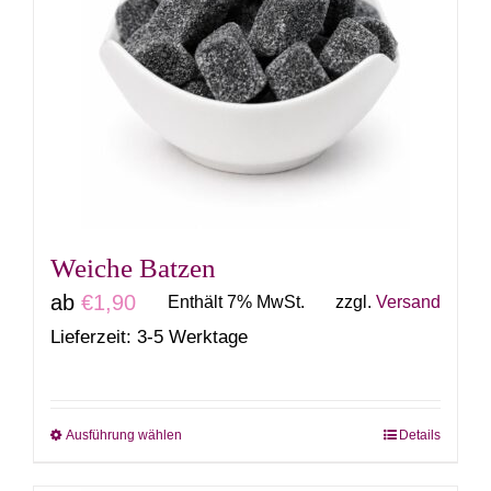
auf.
Die
Optionen
können
auf
der
Produktseite
gewählt
Weiche Batzen
werden
ab
€
1,90
Enthält 7% MwSt.
zzgl.
Versand
Lieferzeit: 3-5 Werktage
Ausführung wählen
Details
Dieses
Produkt