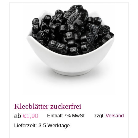
weist
mehrere
Varianten
auf.
Die
Optionen
können
auf
der
Produktseite
gewählt
Kleeblätter zuckerfrei
werden
ab
€
1,90
Enthält 7% MwSt.
zzgl.
Versand
Lieferzeit: 3-5 Werktage