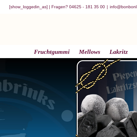
Zum
[show_loggedin_as]
| Fragen? 04625 - 181 35 00
|
info@bonbonl
Inhalt
springen
Fruchtgummi
Mellows
Lakritz