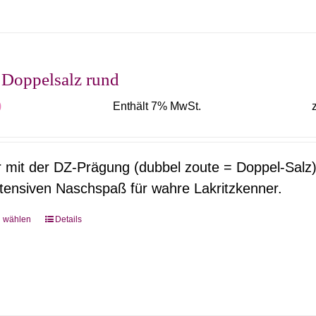
Produkt
weist
mehrere
Varianten
 Doppelsalz rund
auf.
0
Enthält 7% MwSt.
Die
Optionen
können
r mit der DZ-Prägung (dubbel zoute = Doppel-Salz)
auf
ntensiven Naschspaß für wahre Lakritzkenner.
der
Produktseite
g wählen
Details
Dieses
gewählt
Produkt
werden
weist
mehrere
Varianten