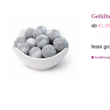
Gefüll
ab
€
1,9
feste gr
Ausführun