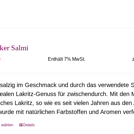
Produkt
weist
mehrere
Varianten
auf.
ker Salmi
Die
0
Enthält 7% MwSt.
Optionen
können
auf
 salzig im Geschmack und durch das verwendete Sa
der
dealen Lakritz-Genuss für zwischendurch. Mit den 
Produktseite
sches Lakritz, so wie es seit vielen Jahren aus de
gewählt
urde mit natürlichen Farbstoffen und Aromen verfe
werden
g wählen
Details
Dieses