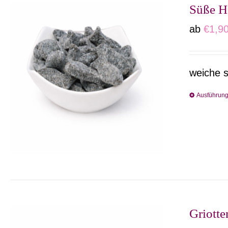
Süße H
ab
€
1,9
weiche s
Ausführun
Griotte