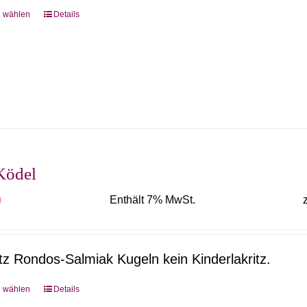
g wählen
Details
Dieses
Produkt
weist
mehrere
Varianten
auf.
Die
Optionen
Ködel
können
0
Enthält 7% MwSt.
auf
der
Produktseite
itz Rondos-Salmiak Kugeln kein Kinderlakritz.
gewählt
werden
g wählen
Details
Dieses