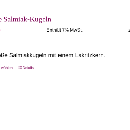
auf.
Die
te Salmiak-Kugeln
Optionen
0
Enthält 7% MwSt.
können
auf
der
oße Salmiakkugeln mit einem Lakritzkern.
Produktseite
gewählt
g wählen
Details
Dieses
werden
Produkt
weist
mehrere
Varianten
auf.
Die