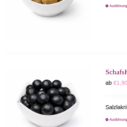
Ausführun
Schafs
ab
€
1,9
Salzlakr
Ausführun