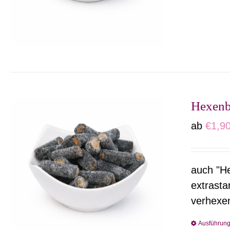
Hexenb
ab
€
1,9
auch "He
extrasta
verhexe
Ausführun