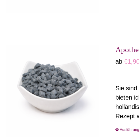
Apothe
ab
€
1,9
Sie sind
bieten i
holländi
Rezept w
Ausführun