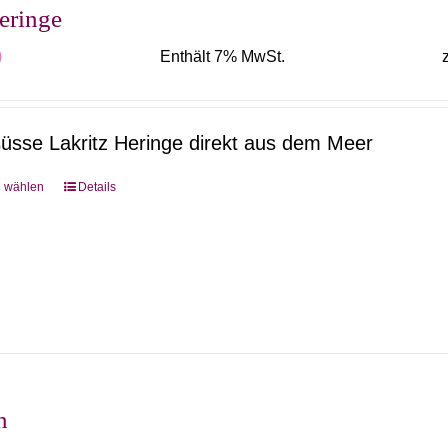
Optionen
eringe
können
0
Enthält 7% MwSt.
auf
der
Produktseite
üsse Lakritz Heringe direkt aus dem Meer
gewählt
werden
g wählen
Details
Dieses
Produkt
weist
mehrere
Varianten
auf.
Die
Optionen
n
können