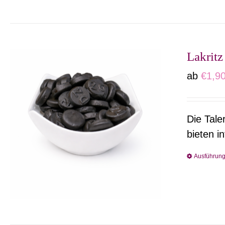
Lakritz
ab
€
1,9
Die Tale
bieten i
Ausführun