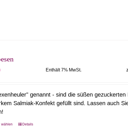
Produkt
weist
mehrere
Varianten
auf.
Die
Optionen
esen
können
0
Enthält 7% MwSt.
auf
der
Produktseite
xenheuler" genannt - sind die süßen gezuckerten L
gewählt
rkem Salmiak-Konfekt gefüllt sind. Lassen auch Si
werden
n!
g wählen
Details
Dieses