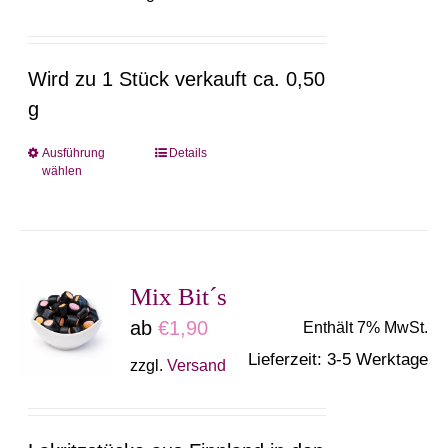
können
auf
Wird zu 1 Stück verkauft ca. 0,50
der
g
Produktseite
gewählt
Ausführung
Details
Dieses
wählen
werden
Produkt
weist
mehrere
Varianten
Mix Bit´s
auf.
ab
€
1,90
Enthält 7% MwSt.
Die
Lieferzeit: 3-5 Werktage
zzgl.
Versand
Optionen
können
auf