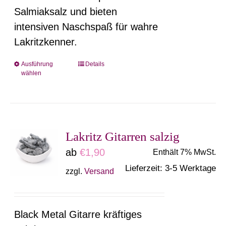
gewählt
Salmiaksalz und bieten
werden
intensiven Naschspaß für wahre
Lakritzkenner.
Ausführung
Details
Dieses
wählen
Produkt
weist
mehrere
Varianten
Lakritz Gitarren salzig
auf.
ab
€
1,90
Enthält 7% MwSt.
Die
Lieferzeit: 3-5 Werktage
zzgl.
Versand
Optionen
können
auf
Black Metal Gitarre kräftiges
der