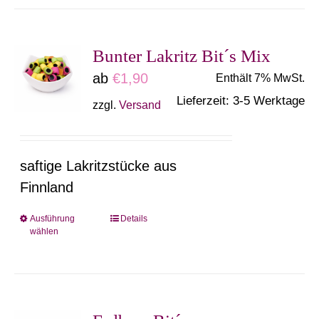
weist
mehrere
Varianten
Bunter Lakritz Bit´s Mix
auf.
ab
€
1,90
Enthält 7% MwSt.
Die
Lieferzeit: 3-5 Werktage
zzgl.
Versand
Optionen
können
auf
saftige Lakritzstücke aus
der
Finnland
Produktseite
gewählt
Ausführung
Details
Dieses
wählen
werden
Produkt
weist
mehrere
Varianten