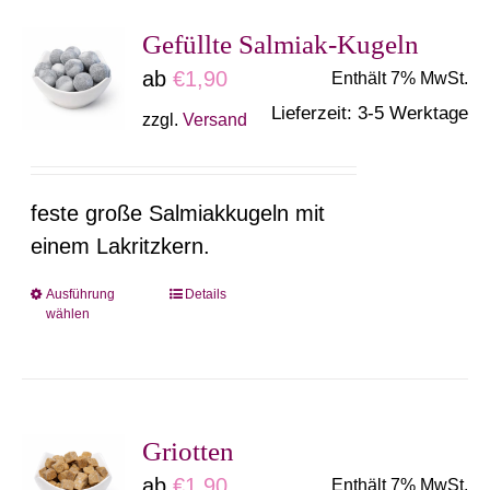
Varianten
Gefüllte Salmiak-Kugeln
auf.
ab
€
1,90
Enthält 7% MwSt.
Die
Lieferzeit: 3-5 Werktage
zzgl.
Versand
Optionen
können
auf
feste große Salmiakkugeln mit
der
einem Lakritzkern.
Produktseite
gewählt
Ausführung
Details
Dieses
wählen
werden
Produkt
weist
mehrere
Varianten
Griotten
auf.
ab
€
1,90
Enthält 7% MwSt.