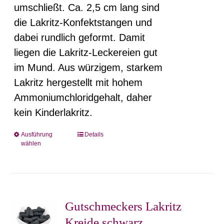
umschließt. Ca. 2,5 cm lang sind
die Lakritz-Konfektstangen und
dabei rundlich geformt. Damit
liegen die Lakritz-Leckereien gut
im Mund. Aus würzigem, starkem
Lakritz hergestellt mit hohem
Ammoniumchloridgehalt, daher
kein Kinderlakritz.
Ausführung
Details
Dieses
wählen
Produkt
weist
mehrere
Varianten
Gutschmeckers Lakritz
auf.
Kreide schwarz