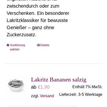
zwischendurch oder zum
Verschenken. Ein besonderer
Lakritzklassiker für bewusste
Genießer – ganz ohne
Zuckerzusatz.
Ausführung
Details
Dieses
wählen
Produkt
weist
mehrere
Varianten
Lakritz Bananen salzig
auf.
ab
€
1,90
Enthält 7% MwSt.
Die
Lieferzeit: 3-5 Werktage
zzgl.
Versand
Optionen
können