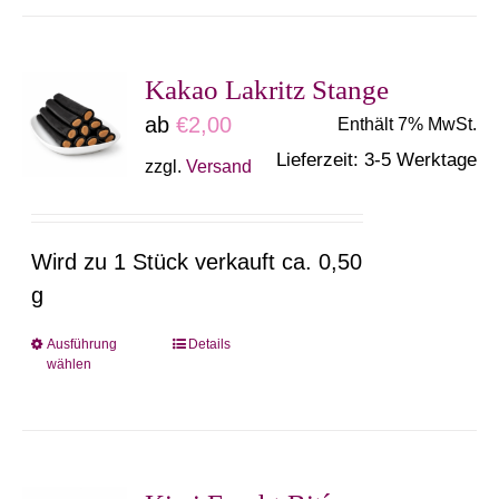
weist
mehrere
Varianten
Kakao Lakritz Stange
auf.
ab
€
2,00
Enthält 7% MwSt.
Die
Lieferzeit: 3-5 Werktage
zzgl.
Versand
Optionen
können
auf
Wird zu 1 Stück verkauft ca. 0,50
der
g
Produktseite
gewählt
Ausführung
Details
Dieses
wählen
werden
Produkt
weist
mehrere
Varianten