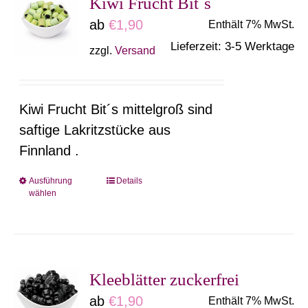
Kiwi Frucht Bit´s
auf.
ab
€
1,90
Enthält 7% MwSt.
Die
Lieferzeit: 3-5 Werktage
zzgl.
Versand
Optionen
können
auf
Kiwi Frucht Bit´s mittelgroß sind
der
saftige Lakritzstücke aus
Produktseite
Finnland .
gewählt
werden
Ausführung
Details
Dieses
wählen
Produkt
weist
mehrere
Varianten
Kleeblätter zuckerfrei
auf.
ab
€
1,90
Enthält 7% MwSt.