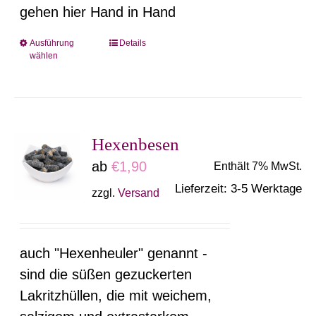
gehen hier Hand in Hand
Ausführung
Details
Dieses
wählen
Produkt
weist
mehrere
Varianten
Hexenbesen
auf.
ab
€
1,90
Enthält 7% MwSt.
Die
Lieferzeit: 3-5 Werktage
zzgl.
Versand
Optionen
können
auf
auch "Hexenheuler" genannt -
der
sind die süßen gezuckerten
Produktseite
Lakritzhüllen, die mit weichem,
gewählt