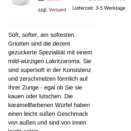
Die
Lieferzeit: 3-5 Werktage
zzgl.
Versand
Optionen
können
auf
Soft, softer, am softesten.
der
Griotten sind die dezent
Produktseite
gezuckerte Spezialität mit einem
gewählt
mild-würzigen Lakritzaroma. Sie
werden
sind supersoft in der Konsistenz
und zerschmelzen förmlich auf
Ihrer Zunge - egal ob Sie sie
kauen oder lutschen. Die
karamellfarbenen Würfel haben
einen leicht süßen Geschmack
von außen und sind von innen