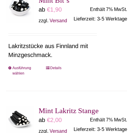
Mint Bit´s
auf.
ab
€
1,90
Enthält 7% MwSt.
Die
Lieferzeit: 3-5 Werktage
zzgl.
Versand
Optionen
können
auf
Lakritzstücke aus Finnland mit
der
Minzgeschmack.
Produktseite
gewählt
Ausführung
Details
Dieses
wählen
werden
Produkt
weist
mehrere
Varianten
Mint Lakritz Stange
auf.
ab
€
2,00
Enthält 7% MwSt.
Die
Lieferzeit: 3-5 Werktage
zzgl.
Versand
Optionen