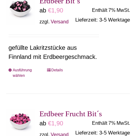
Erdbeer Bit´s
auf.
ab
€
1,90
Enthält 7% MwSt.
Die
Lieferzeit: 3-5 Werktage
zzgl.
Versand
Optionen
können
auf
gefüllte Lakritzstücke aus
der
Finnland mit Erdbeergeschmack.
Produktseite
gewählt
Ausführung
Details
Dieses
wählen
werden
Produkt
weist
mehrere
Varianten
Erdbeer Frucht Bit´s
auf.
ab
€
1,90
Enthält 7% MwSt.
Die
Lieferzeit: 3-5 Werktage
zzgl.
Versand
Optionen