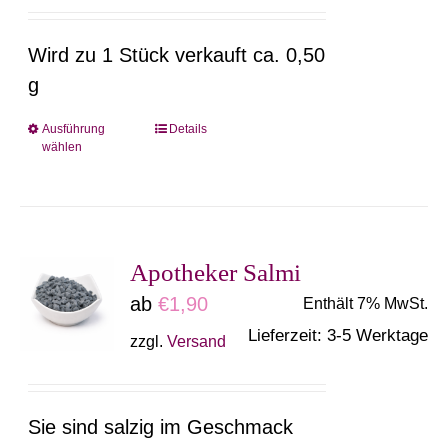
können
auf
Wird zu 1 Stück verkauft ca. 0,50
der
g
Produktseite
gewählt
Ausführung
Details
Dieses
wählen
werden
Produkt
weist
mehrere
Varianten
Apotheker Salmi
auf.
ab
€
1,90
Enthält 7% MwSt.
Die
Lieferzeit: 3-5 Werktage
zzgl.
Versand
Optionen
können
auf
Sie sind salzig im Geschmack
der