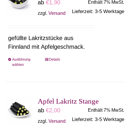
ab
€
1,90
Enthält 7% MwSt.
Lieferzeit: 3-5 Werktage
zzgl.
Versand
gefüllte Lakritzstücke aus
Finnland mit Apfelgeschmack.
Ausführung
Details
Dieses
wählen
Produkt
weist
mehrere
Varianten
Apfel Lakritz Stange
auf.
ab
€
2,00
Enthält 7% MwSt.
Die
Lieferzeit: 3-5 Werktage
zzgl.
Versand
Optionen