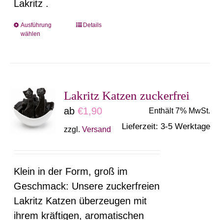
Lakritz .
Produktseite
gewählt
Ausführung
Details
Dieses
wählen
werden
Produkt
weist
mehrere
Varianten
Lakritz Katzen zuckerfrei
auf.
ab
€
1,90
Enthält 7% MwSt.
Die
Lieferzeit: 3-5 Werktage
zzgl.
Versand
Optionen
können
auf
Klein in der Form, groß im
der
Geschmack: Unsere zuckerfreien
Produktseite
Lakritz Katzen überzeugen mit
gewählt
ihrem kräftigen, aromatischen
werden