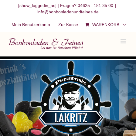
Zum
[show_loggedin_as]
| Fragen? 04625 - 181 35 00
|
info@bonbonladenundfeines.de
Inhalt
springen
Mein Benutzerkonto
Zur Kasse
WARENKORB