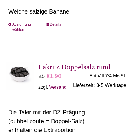
auf
Weiche salzige Banane.
der
Produktseite
Ausführung
Details
Dieses
wählen
gewählt
Produkt
werden
weist
mehrere
Varianten
Lakritz Doppelsalz rund
auf.
ab
€
1,90
Enthält 7% MwSt.
Die
Lieferzeit: 3-5 Werktage
zzgl.
Versand
Optionen
können
auf
Die Taler mit der DZ-Prägung
der
(dubbel zoute = Doppel-Salz)
Produktseite
enthalten die Extraportion