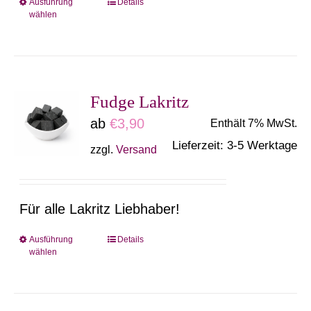
Ausführung
Details
Dieses
wählen
gewählt
Produkt
werden
weist
mehrere
Varianten
Fudge Lakritz
auf.
ab
€
3,90
Enthält 7% MwSt.
Die
Lieferzeit: 3-5 Werktage
zzgl.
Versand
Optionen
können
auf
Für alle Lakritz Liebhaber!
der
Produktseite
Ausführung
Details
Dieses
wählen
gewählt
Produkt
werden
weist
mehrere