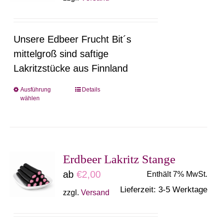
können
auf
Unsere Edbeer Frucht Bit´s
der
mittelgroß sind saftige
Produktseite
Lakritzstücke aus Finnland
gewählt
werden
Ausführung
Details
Dieses
wählen
Produkt
weist
mehrere
Varianten
Erdbeer Lakritz Stange
auf.
ab
€
2,00
Enthält 7% MwSt.
Die
Lieferzeit: 3-5 Werktage
zzgl.
Versand
Optionen
können