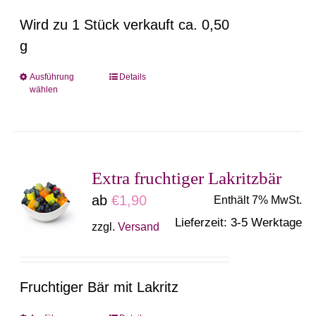
auf
Wird zu 1 Stück verkauft ca. 0,50
der
g
Produktseite
gewählt
Ausführung
Details
Dieses
wählen
werden
Produkt
weist
mehrere
Varianten
Extra fruchtiger Lakritzbär
auf.
ab
€
1,90
Enthält 7% MwSt.
Die
Lieferzeit: 3-5 Werktage
zzgl.
Versand
Optionen
können
auf
Fruchtiger Bär mit Lakritz
der
Produktseite