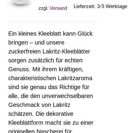
Die
Lieferzeit: 3-5 Werktage
zzgl.
Versand
Optionen
können
auf
Ein kleines Kleeblatt kann Glück
der
bringen – und unsere
Produktseite
zuckerfreien Lakritz-Kleeblätter
gewählt
sorgen zusätzlich für echten
werden
Genuss. Mit ihrem kräftigen,
charakteristischen Lakritzaroma
sind sie genau das Richtige für
alle, die den unverwechselbaren
Geschmack von Lakritz
schätzen. Die dekorative
Kleeblattform macht sie zu einer
originellen Nascherei für