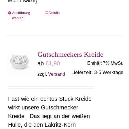
leicht salzig
Ausführung
Details
Dieses
wählen
Produkt
weist
mehrere
Varianten
Gutschmeckers Kreide
auf.
ab
€
1,90
Enthält 7% MwSt.
Die
Lieferzeit: 3-5 Werktage
zzgl.
Versand
Optionen
können
auf
Fast wie ein echtes Stück Kreide
der
wirkt unsere Gutschmecker
Produktseite
Kreide . Das liegt an der weißen
gewählt
Hülle, die den Lakritz-Kern
werden