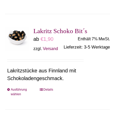
Produkt
weist
mehrere
Varianten
Lakritz Schoko Bit´s
auf.
ab
€
1,90
Enthält 7% MwSt.
Die
Lieferzeit: 3-5 Werktage
zzgl.
Versand
Optionen
können
auf
Lakritzstücke aus Finnland mit
der
Schokoladengeschmack.
Produktseite
gewählt
Ausführung
Details
Dieses
wählen
werden
Produkt
weist
mehrere