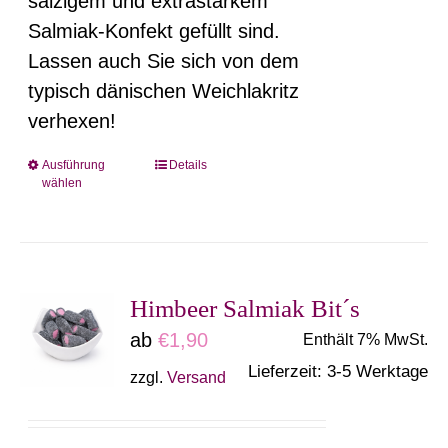
salzigem und extrastarkem
werden
Salmiak-Konfekt gefüllt sind.
Lassen auch Sie sich von dem
typisch dänischen Weichlakritz
verhexen!
Ausführung
Details
Dieses
wählen
Produkt
weist
mehrere
Varianten
Himbeer Salmiak Bit´s
auf.
ab
€
1,90
Enthält 7% MwSt.
Die
Lieferzeit: 3-5 Werktage
zzgl.
Versand
Optionen
können
auf