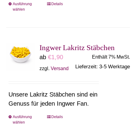
gewählt
Ausführung
Details
Dieses
wählen
werden
Produkt
weist
mehrere
Varianten
Ingwer Lakritz Stäbchen
auf.
ab
€
1,90
Enthält 7% MwSt.
Die
Lieferzeit: 3-5 Werktage
zzgl.
Versand
Optionen
können
auf
Unsere Lakritz Stäbchen sind ein
der
Genuss für jeden Ingwer Fan.
Produktseite
gewählt
Ausführung
Details
Dieses
wählen
werden
Produkt