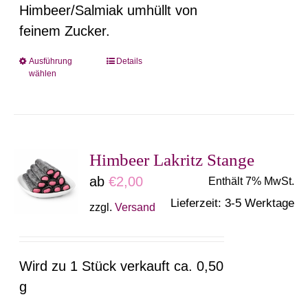
Himbeer/Salmiak umhüllt von
der
feinem Zucker.
Produktseite
gewählt
Ausführung
Details
Dieses
wählen
werden
Produkt
weist
mehrere
Varianten
Himbeer Lakritz Stange
auf.
ab
€
2,00
Enthält 7% MwSt.
Die
Lieferzeit: 3-5 Werktage
zzgl.
Versand
Optionen
können
auf
Wird zu 1 Stück verkauft ca. 0,50
der
g
Produktseite