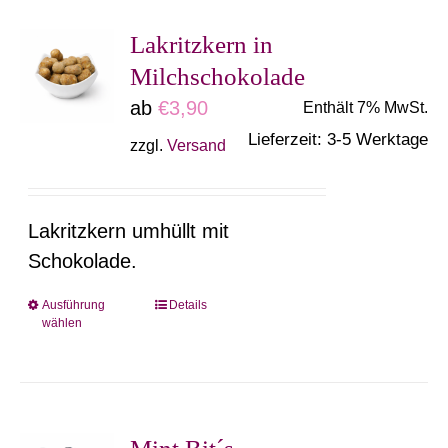
Varianten
Lakritzkern in
auf.
Milchschokolade
Die
ab
€
3,90
Enthält 7% MwSt.
Optionen
Lieferzeit: 3-5 Werktage
können
zzgl.
Versand
auf
der
Lakritzkern umhüllt mit
Produktseite
Schokolade.
gewählt
werden
Ausführung
Details
Dieses
wählen
Produkt
weist
mehrere
Varianten