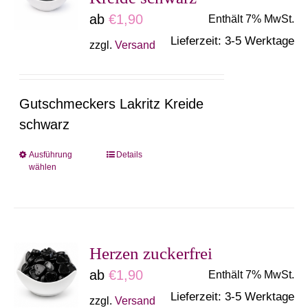
Die
ab
€
1,90
Enthält 7% MwSt.
Optionen
Lieferzeit: 3-5 Werktage
können
zzgl.
Versand
auf
der
Gutschmeckers Lakritz Kreide
Produktseite
schwarz
gewählt
werden
Ausführung
Details
Dieses
wählen
Produkt
weist
mehrere
Varianten
Herzen zuckerfrei
auf.
ab
€
1,90
Enthält 7% MwSt.
Die
Lieferzeit: 3-5 Werktage
zzgl.
Versand
Optionen