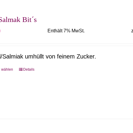
auf.
Die
Salmak Bit´s
Optionen
0
Enthält 7% MwSt.
können
auf
der
/Salmiak umhüllt von feinem Zucker.
Produktseite
gewählt
g wählen
Details
Dieses
werden
Produkt
weist
mehrere
Varianten
auf.
Die