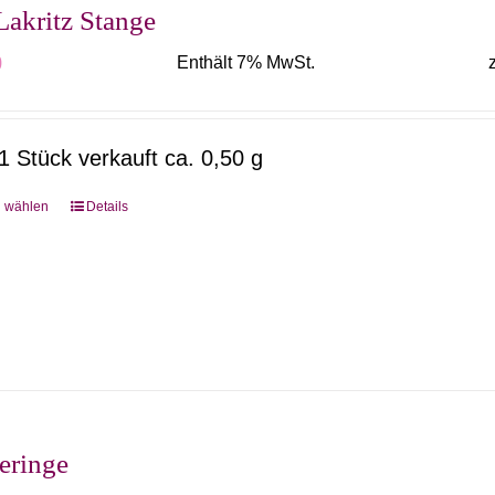
Optionen
Lakritz Stange
können
0
Enthält 7% MwSt.
auf
der
Produktseite
1 Stück verkauft ca. 0,50 g
gewählt
werden
g wählen
Details
Dieses
Produkt
weist
mehrere
Varianten
auf.
Die
Optionen
eringe
können