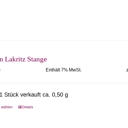
Produkt
weist
mehrere
Varianten
auf.
Die
Optionen
n Lakritz Stange
können
0
Enthält 7% MwSt.
auf
der
Produktseite
1 Stück verkauft ca. 0,50 g
gewählt
werden
g wählen
Details
Dieses
Produkt
weist