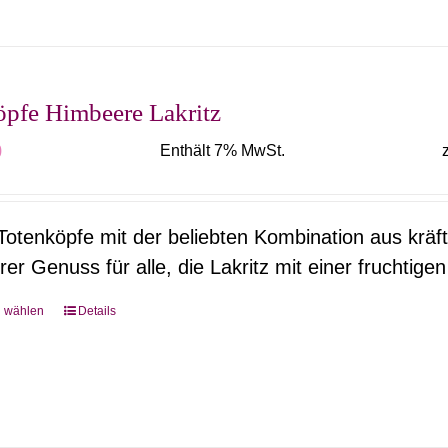
mehrere
Varianten
auf.
Die
öpfe Himbeere Lakritz
Optionen
0
Enthält 7% MwSt.
können
auf
der
otenköpfe mit der beliebten Kombination aus kräft
Produktseite
er Genuss für alle, die Lakritz mit einer fruchtigen
gewählt
werden
g wählen
Details
Dieses
Produkt
weist
mehrere
Varianten