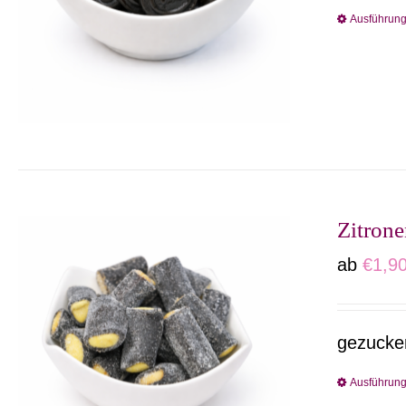
Ausführun
Zitrone
ab
€
1,9
gezucker
Ausführun