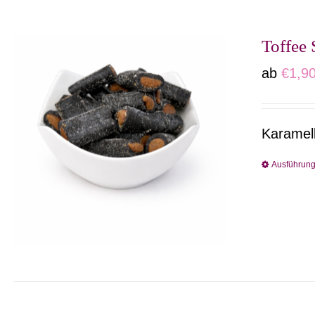
Toffee 
ab
€
1,9
Karamell
Ausführun