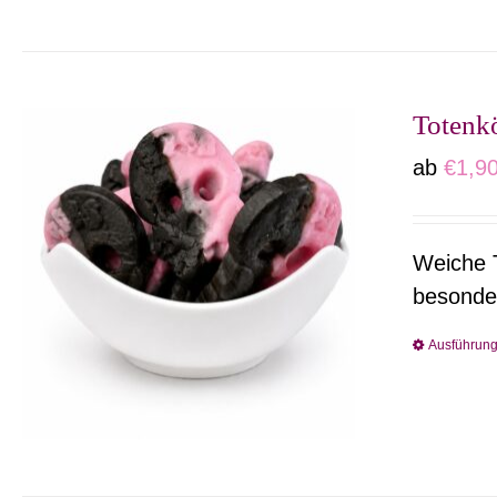
Totenk
ab
€
1,9
Weiche T
besonder
Ausführun