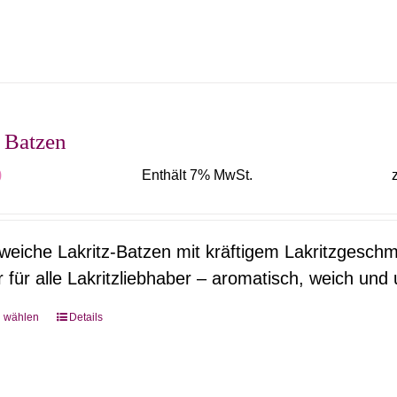
mehrere
Varianten
auf.
Die
Optionen
 Batzen
können
0
Enthält 7% MwSt.
auf
der
Produktseite
 weiche Lakritz-Batzen mit kräftigem Lakritzgeschm
gewählt
r für alle Lakritzliebhaber – aromatisch, weich und 
werden
g wählen
Details
Dieses
Produkt
weist