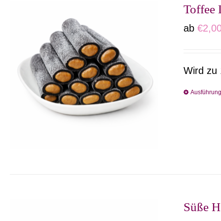
Toffee 
ab
€
2,0
Wird zu 
Ausführun
Süße H