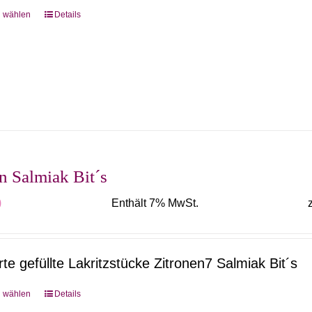
g wählen
Details
Dieses
Produkt
weist
mehrere
Varianten
auf.
Die
Optionen
n Salmiak Bit´s
können
0
Enthält 7% MwSt.
auf
der
Produktseite
te gefüllte Lakritzstücke Zitronen7 Salmiak Bit´s
gewählt
werden
g wählen
Details
Dieses