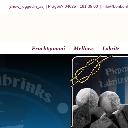
Zum
[show_loggedin_as]
| Fragen? 04625 - 181 35 00
|
info@bonbonl
Inhalt
springen
Fruchtgummi
Mellows
Lakritz