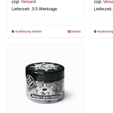
zzgl.
Versand
zzgl.
Vers
Lieferzeit: 3-5 Werktage
Lieferzeit
Ausführung wählen
Details
Ausführun
Dieses
Produkt
weist
mehrere
Varianten
auf.
Die
Optionen
können
auf
der