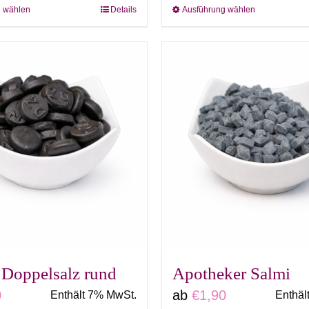
g wählen
Details
Ausführung wählen
Dieses
Dieses
Produkt
Produkt
weist
weist
mehrere
mehrere
Varianten
Variante
auf.
auf.
Die
Die
Optionen
Optione
können
können
auf
auf
der
der
Produktseite
Produkts
gewählt
gewählt
 Doppelsalz rund
Apotheker Salmi
werden
werden
0
ab
€
1,90
Enthält 7% MwSt.
Enthäl