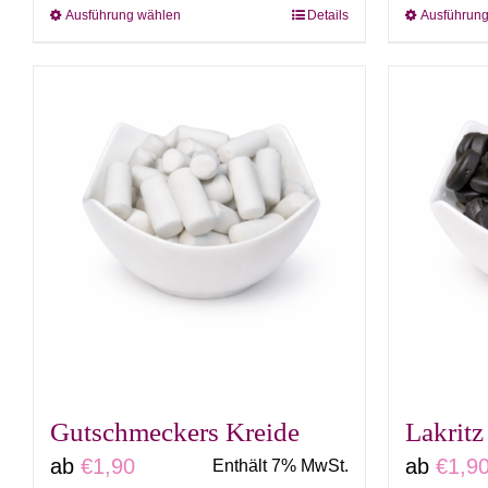
Ausführung wählen
Details
Ausführun
Dieses
Produkt
weist
mehrere
Varianten
auf.
Die
Optionen
können
auf
der
Produktseite
gewählt
Gutschmeckers Kreide
Lakritz
werden
ab
€
1,90
ab
€
1,9
Enthält 7% MwSt.