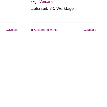
zzgl.
Versand
Lieferzeit: 3-5 Werktage
Details
Ausführung wählen
Details
Dieses
Produkt
weist
mehrere
n
Varianten
auf.
Die
n
Optionen
können
auf
der