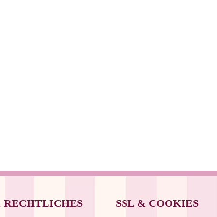
Produktseite
Produkts
gewählt
gewählt
werden
werden
& RECHTLICHES
SSL & COOKIES