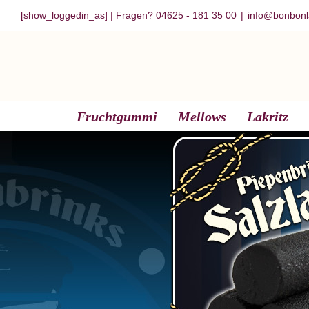
Zum
[show_loggedin_as]
| Fragen? 04625 - 181 35 00
|
info@bonbonl
Inhalt
springen
Fruchtgummi
Mellows
Lakritz