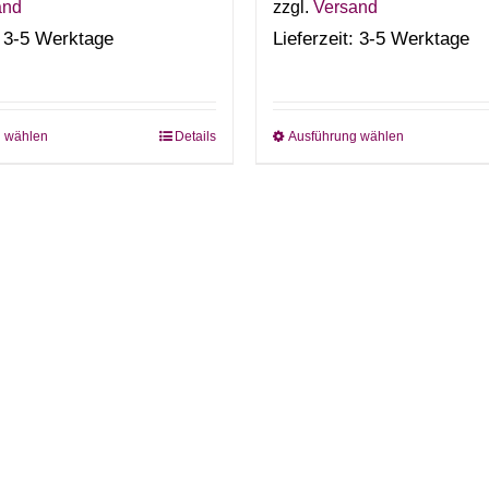
and
zzgl.
Versand
: 3-5 Werktage
Lieferzeit: 3-5 Werktage
g wählen
Details
Ausführung wählen
Dieses
Dieses
Produkt
Produkt
weist
weist
mehrere
mehrere
Varianten
Variante
auf.
auf.
Die
Die
Optionen
Optione
können
können
auf
auf
der
der