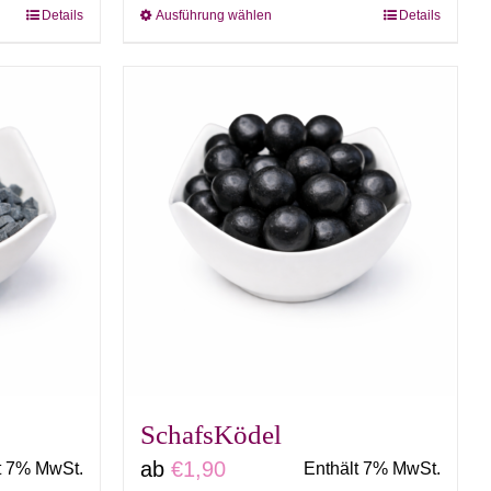
Details
Ausführung wählen
Details
Dieses
Produkt
weist
mehrere
n
Varianten
auf.
Die
n
Optionen
können
auf
der
eite
Produktseite
gewählt
SchafsKödel
werden
ab
€
1,90
t 7% MwSt.
Enthält 7% MwSt.