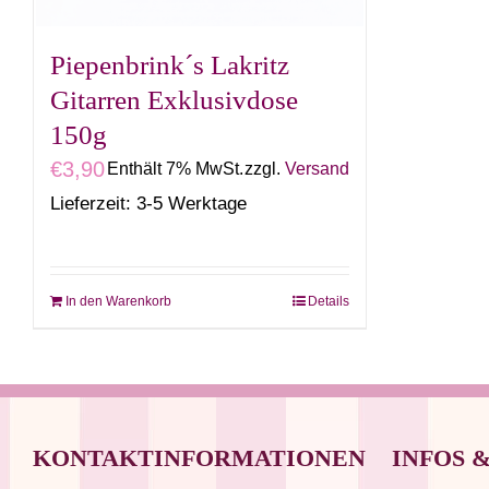
Produktseite
gewählt
Piepenbrink´s Lakritz
werden
Gitarren Exklusivdose
150g
€
3,90
Enthält 7% MwSt.
zzgl.
Versand
Lieferzeit: 3-5 Werktage
In den Warenkorb
Details
KONTAKTINFORMATIONEN
INFOS 