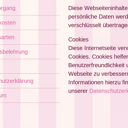
organg
Diese Webseiteninhalte
persönliche Daten wer
kosten
verschlüsselt übertrage
sarten
Cookies
Diese Internetseite ve
sbelehrung
Cookies. Cookies helfen
Benutzerfreundlichkeit 
Webseite zu verbesser
hutzerklärung
Informationen hierzu fi
unserer
Datenschutzerk
sum