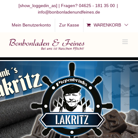
Zum
[show_loggedin_as]
| Fragen? 04625 - 181 35 00
|
info@bonbonladenundfeines.de
Inhalt
springen
Mein Benutzerkonto
Zur Kasse
WARENKORB