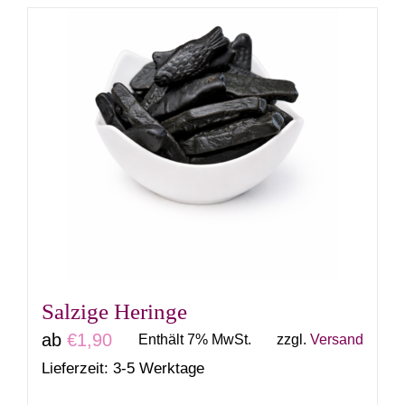
weist
mehrere
Varianten
auf.
Die
Optionen
können
auf
der
Produktseite
gewählt
Salzige Heringe
werden
ab
€
1,90
Enthält 7% MwSt.
zzgl.
Versand
Lieferzeit: 3-5 Werktage