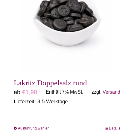
Varianten
auf.
Die
Optionen
können
auf
der
Produktseite
gewählt
Lakritz Doppelsalz rund
werden
ab
€
1,90
Enthält 7% MwSt.
zzgl.
Versand
Lieferzeit: 3-5 Werktage
Ausführung wählen
Details
Dieses