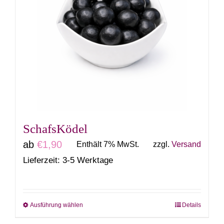
SchafsKödel
ab
€
1,90
Enthält 7% MwSt.
zzgl.
Versand
Lieferzeit: 3-5 Werktage
Ausführung wählen
Details
Dieses
Produkt