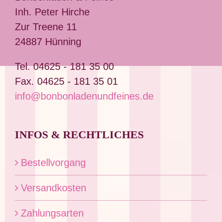
Optionen
Inh. Peter Hirche
können
Zur Treene 11
auf
24887 Hünning
der
Produktseite
Tel. 04625 - 181 35 00
gewählt
Fax. 04625 - 181 35 01
werden
info@bonbonladenundfeines.de
INFOS & RECHTLICHES
Bestellvorgang
Versandkosten
Zahlungsarten