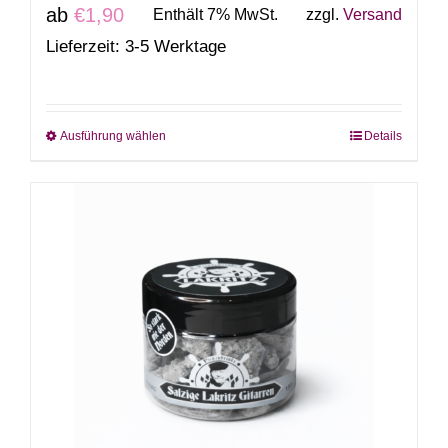
ab
€
1,90
Enthält 7% MwSt.
zzgl.
Versand
Lieferzeit: 3-5 Werktage
Ausführung wählen
Details
Dieses
Produkt
weist
mehrere
Varianten
auf.
Die
Optionen
können
auf
der