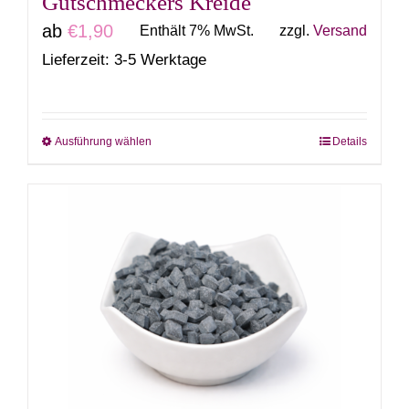
Gutschmeckers Kreide
werden
ab
€
1,90
Enthält 7% MwSt.
zzgl.
Versand
Lieferzeit: 3-5 Werktage
Ausführung wählen
Details
Dieses
Produkt
weist
mehrere
Varianten
auf.
Die
Optionen
können
auf