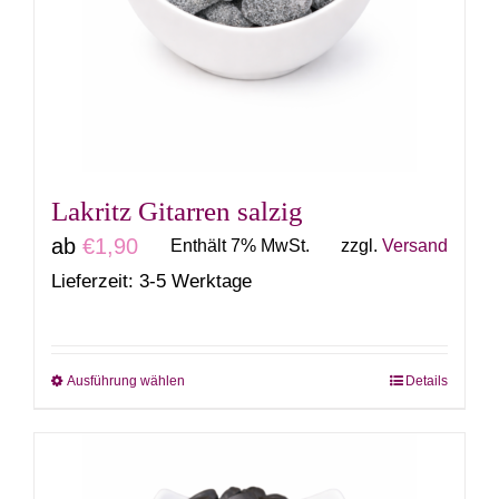
Lakritz Gitarren salzig
ab
€
1,90
Enthält 7% MwSt.
zzgl.
Versand
Lieferzeit: 3-5 Werktage
Ausführung wählen
Details
Dieses
Produkt
weist
mehrere