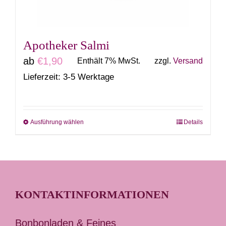
der
Produktseite
gewählt
Apotheker Salmi
werden
ab
€
1,90
Enthält 7% MwSt.
zzgl.
Versand
Lieferzeit: 3-5 Werktage
Ausführung wählen
Details
Dieses
Produkt
weist
mehrere
Varianten
KONTAKTINFORMATIONEN
auf.
Die
Bonbonladen & Feines