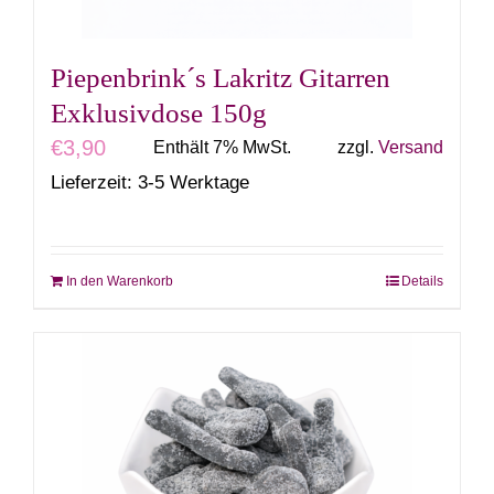
Produktseite
gewählt
Piepenbrink´s Lakritz Gitarren
werden
Exklusivdose 150g
€
3,90
Enthält 7% MwSt.
zzgl.
Versand
Lieferzeit: 3-5 Werktage
In den Warenkorb
Details