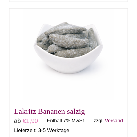
Produkt
weist
mehrere
Varianten
auf.
Die
Optionen
können
auf
der
Produktseite
gewählt
Lakritz Bananen salzig
werden
ab
€
1,90
Enthält 7% MwSt.
zzgl.
Versand
Lieferzeit: 3-5 Werktage