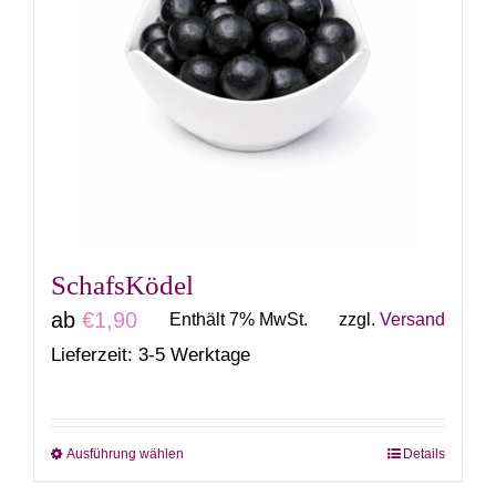
SchafsKödel
ab
€
1,90
Enthält 7% MwSt.
zzgl.
Versand
Lieferzeit: 3-5 Werktage
Ausführung wählen
Details
Dieses
Produkt