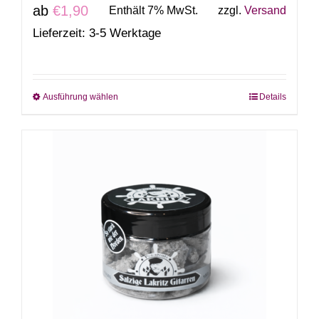
ab
€
1,90
Enthält 7% MwSt.
zzgl.
Versand
Lieferzeit: 3-5 Werktage
Ausführung wählen
Details
Dieses
Produkt
weist
mehrere
Varianten
auf.
Die
Optionen
können
auf
der