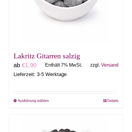
Lakritz Gitarren salzig
ab
€
1,90
Enthält 7% MwSt.
zzgl.
Versand
Lieferzeit: 3-5 Werktage
Ausführung wählen
Details
Dieses
Produkt
weist
mehrere