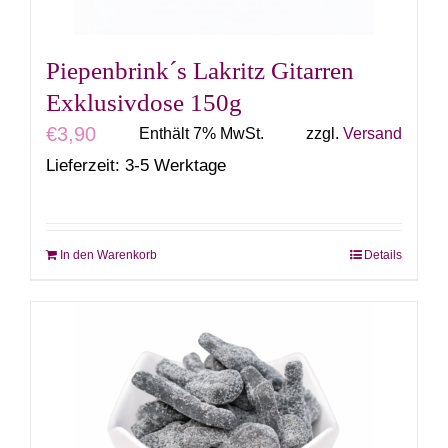
Produktseite
gewählt
Piepenbrink´s Lakritz Gitarren
werden
Exklusivdose 150g
€
3,90
Enthält 7% MwSt.
zzgl.
Versand
Lieferzeit: 3-5 Werktage
In den Warenkorb
Details