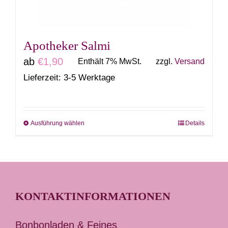
der
Produktseite
gewählt
Apotheker Salmi
werden
ab
€
1,90
Enthält 7% MwSt.
zzgl.
Versand
Lieferzeit: 3-5 Werktage
Ausführung wählen
Details
Dieses
Produkt
weist
mehrere
Varianten
KONTAKTINFORMATIONEN
auf.
Die
Bonbonladen & Feines