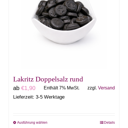
Varianten
auf.
Die
Optionen
können
auf
der
Produktseite
gewählt
Lakritz Doppelsalz rund
werden
ab
€
1,90
Enthält 7% MwSt.
zzgl.
Versand
Lieferzeit: 3-5 Werktage
Ausführung wählen
Details
Dieses