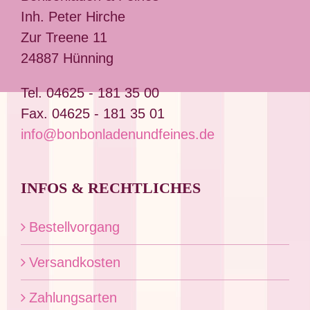
Optionen
Inh. Peter Hirche
können
Zur Treene 11
auf
24887 Hünning
der
Produktseite
Tel. 04625 - 181 35 00
gewählt
Fax. 04625 - 181 35 01
werden
info@bonbonladenundfeines.de
INFOS & RECHTLICHES
Bestellvorgang
Versandkosten
Zahlungsarten