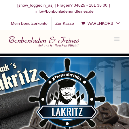
Zum
[show_loggedin_as]
| Fragen? 04625 - 181 35 00
|
info@bonbonladenundfeines.de
Inhalt
springen
Mein Benutzerkonto
Zur Kasse
WARENKORB