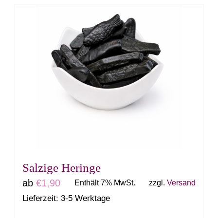
weist
mehrere
Varianten
auf.
Die
Optionen
können
auf
der
Produktseite
gewählt
Salzige Heringe
werden
ab
€
1,90
Enthält 7% MwSt.
zzgl.
Versand
Lieferzeit: 3-5 Werktage