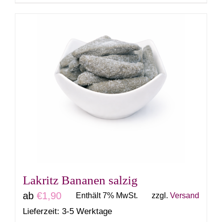
Produkt
weist
mehrere
Varianten
auf.
Die
Optionen
können
auf
der
Produktseite
gewählt
Lakritz Bananen salzig
werden
ab
€
1,90
Enthält 7% MwSt.
zzgl.
Versand
Lieferzeit: 3-5 Werktage