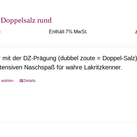
Die
Optionen
 Doppelsalz rund
können
0
Enthält 7% MwSt.
auf
der
Produktseite
r mit der DZ-Prägung (dubbel zoute = Doppel-Salz)
gewählt
ntensiven Naschspaß für wahre Lakritzkenner.
werden
g wählen
Details
Dieses
Produkt
weist
mehrere
Varianten
auf.