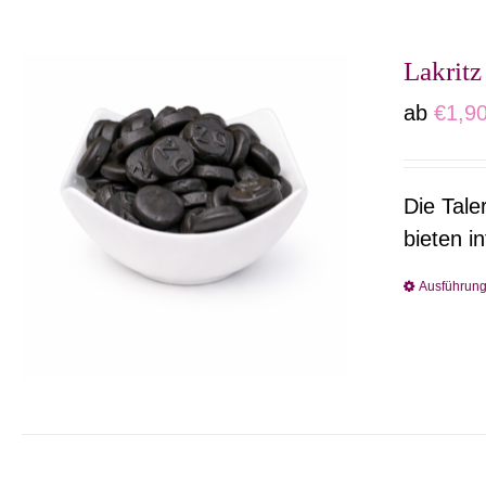
Lakritz
ab
€
1,9
Die Tale
bieten i
Ausführun