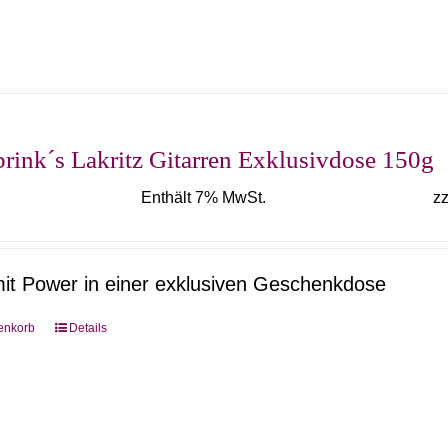
mehrere
Varianten
auf.
Die
Optionen
rink´s Lakritz Gitarren Exklusivdose 150g
können
Enthält 7% MwSt.
zz
auf
der
Produktseite
mit Power in einer exklusiven Geschenkdose
gewählt
werden
enkorb
Details