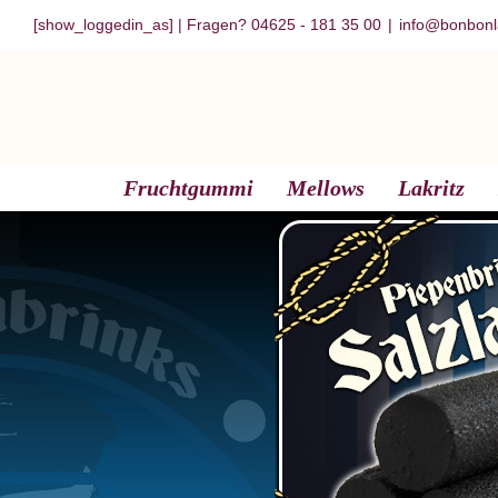
Zum
[show_loggedin_as]
| Fragen? 04625 - 181 35 00
|
info@bonbonl
Inhalt
springen
Fruchtgummi
Mellows
Lakritz