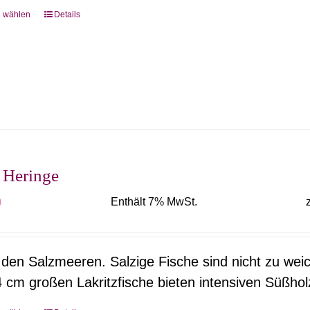
g wählen
Details
Dieses
Produkt
weist
mehrere
Varianten
auf.
Die
Optionen
 Heringe
können
0
Enthält 7% MwSt.
auf
der
Produktseite
den Salzmeeren. Salzige Fische sind nicht zu weic
gewählt
4 cm großen Lakritzfische bieten intensiven Süßhol
werden