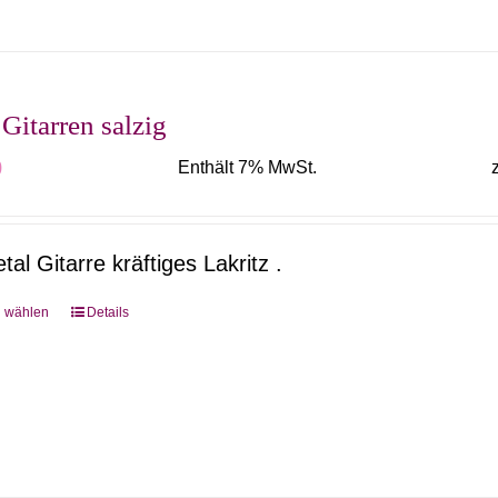
 Gitarren salzig
0
Enthält 7% MwSt.
tal Gitarre kräftiges Lakritz .
g wählen
Details
Dieses
Produkt
weist
mehrere
Varianten
auf.