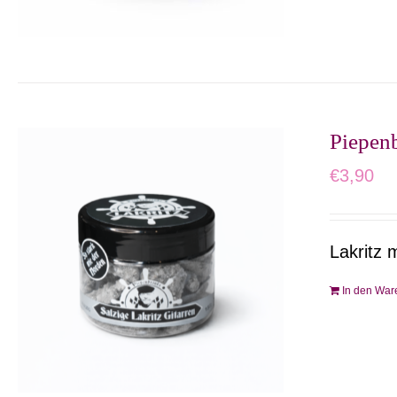
Piepenb
€
3,90
Lakritz 
In den War