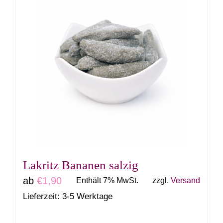
weist
mehrere
Varianten
auf.
Die
Optionen
können
auf
der
Produktseite
gewählt
Lakritz Bananen salzig
werden
ab
€
1,90
Enthält 7% MwSt.
zzgl.
Versand
Lieferzeit: 3-5 Werktage