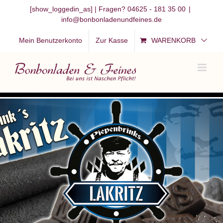
Zum
[show_loggedin_as]
| Fragen? 04625 - 181 35 00
|
info@bonbonladenundfeines.de
Inhalt
springen
Mein Benutzerkonto
Zur Kasse
WARENKORB