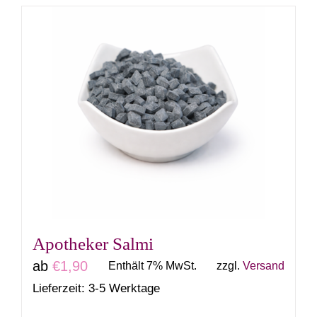
weist
mehrere
Varianten
auf.
Die
Optionen
können
auf
der
Produktseite
gewählt
Apotheker Salmi
werden
ab
€
1,90
Enthält 7% MwSt.
zzgl.
Versand
Lieferzeit: 3-5 Werktage