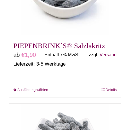
können
auf
der
Produktseite
gewählt
PIEPENBRINK´S® Salzlakritz
werden
ab
€
1,90
Enthält 7% MwSt.
zzgl.
Versand
Lieferzeit: 3-5 Werktage
Ausführung wählen
Details
Dieses
Produkt
weist
mehrere
Varianten