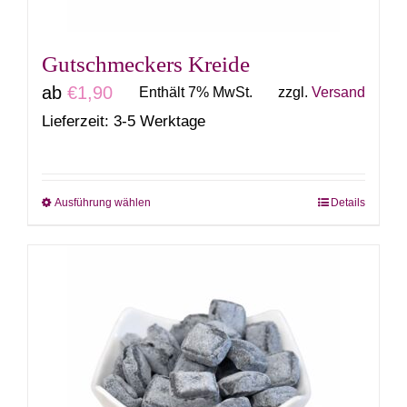
Produktseite
gewählt
Gutschmeckers Kreide
werden
ab
€
1,90
Enthält 7% MwSt.
zzgl.
Versand
Lieferzeit: 3-5 Werktage
Ausführung wählen
Details
Dieses
Produkt
weist
mehrere
Varianten
auf.
Die
Optionen