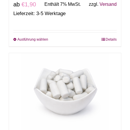
ab
€
1,90
Enthält 7% MwSt.
zzgl.
Versand
Lieferzeit: 3-5 Werktage
Ausführung wählen
Details
Dieses
Produkt
weist
mehrere
Varianten
auf.
Die
Optionen
können
auf
der