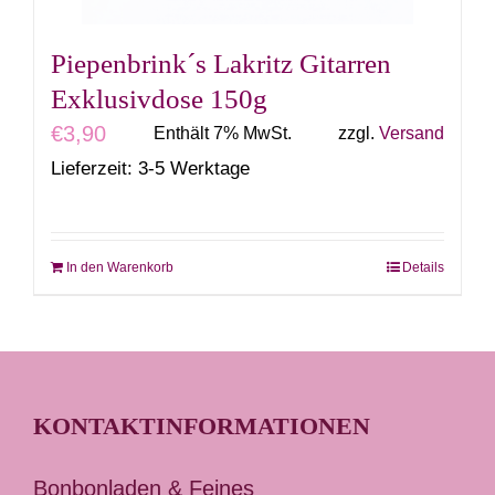
Produktseite
gewählt
Piepenbrink´s Lakritz Gitarren
werden
Exklusivdose 150g
€
3,90
Enthält 7% MwSt.
zzgl.
Versand
Lieferzeit: 3-5 Werktage
In den Warenkorb
Details
KONTAKTINFORMATIONEN
Bonbonladen & Feines