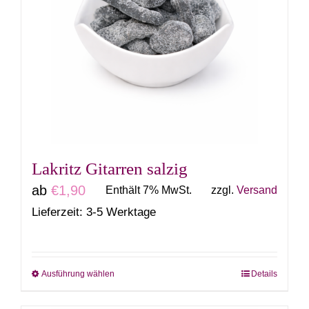
auf.
Die
Optionen
können
auf
der
Produktseite
gewählt
Lakritz Gitarren salzig
werden
ab
€
1,90
Enthält 7% MwSt.
zzgl.
Versand
Lieferzeit: 3-5 Werktage
Ausführung wählen
Details
Dieses
Produkt