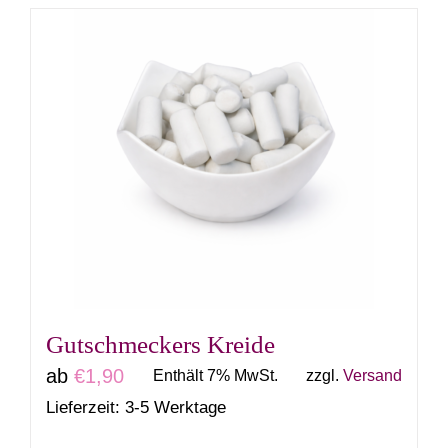
weist
mehrere
Varianten
auf.
Die
Optionen
können
auf
der
Produktseite
gewählt
Gutschmeckers Kreide
werden
ab
€
1,90
Enthält 7% MwSt.
zzgl.
Versand
Lieferzeit: 3-5 Werktage