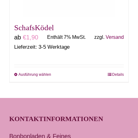
der
Produktseite
gewählt
SchafsKödel
werden
ab
€
1,90
Enthält 7% MwSt.
zzgl.
Versand
Lieferzeit: 3-5 Werktage
Ausführung wählen
Details
Dieses
Produkt
weist
mehrere
Varianten
KONTAKTINFORMATIONEN
auf.
Die
Bonbonladen & Feines