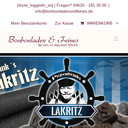
Zum
[show_loggedin_as]
| Fragen? 04625 - 181 35 00
|
info@bonbonladenundfeines.de
Inhalt
springen
Mein Benutzerkonto
Zur Kasse
WARENKORB