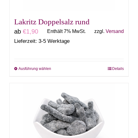
Produktseite
gewählt
Lakritz Doppelsalz rund
werden
ab
€
1,90
Enthält 7% MwSt.
zzgl.
Versand
Lieferzeit: 3-5 Werktage
Ausführung wählen
Details
Dieses
Produkt
weist
mehrere
Varianten
auf.
Die
Optionen