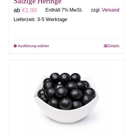
Salzige Heringe
werden
ab
€
1,90
Enthält 7% MwSt.
zzgl.
Versand
Lieferzeit: 3-5 Werktage
Ausführung wählen
Details
Dieses
Produkt
weist
mehrere
Varianten
auf.
Die
Optionen
können
auf