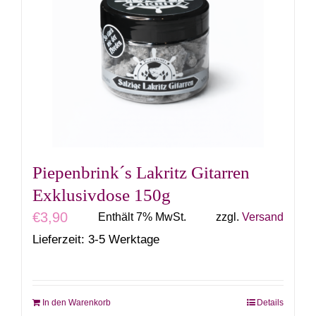
auf.
Die
Optionen
können
auf
der
Produktseite
gewählt
Piepenbrink´s Lakritz Gitarren
werden
Exklusivdose 150g
€
3,90
Enthält 7% MwSt.
zzgl.
Versand
Lieferzeit: 3-5 Werktage
In den Warenkorb
Details