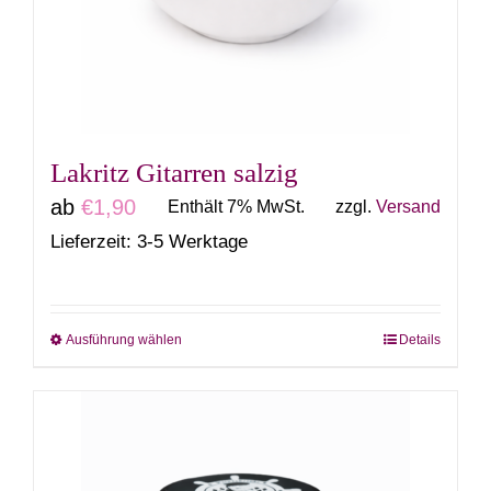
können
auf
der
Produktseite
gewählt
Lakritz Gitarren salzig
werden
ab
€
1,90
Enthält 7% MwSt.
zzgl.
Versand
Lieferzeit: 3-5 Werktage
Ausführung wählen
Details
Dieses
Produkt
weist
mehrere
Varianten