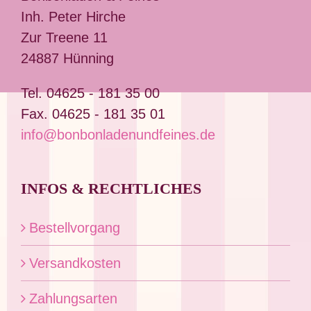
Optionen
Inh. Peter Hirche
können
Zur Treene 11
auf
24887 Hünning
der
Produktseite
Tel. 04625 - 181 35 00
gewählt
Fax. 04625 - 181 35 01
werden
info@bonbonladenundfeines.de
INFOS & RECHTLICHES
Bestellvorgang
Versandkosten
Zahlungsarten