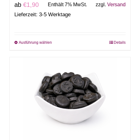
ab
€
1,90
Enthält 7% MwSt.
zzgl.
Versand
Lieferzeit: 3-5 Werktage
Ausführung wählen
Details
Dieses
Produkt
weist
mehrere
Varianten
auf.
Die
Optionen
können
auf
der