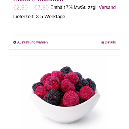
werden
Preisspanne:
€
2,50
–
€
7,60
Enthält 7% MwSt.
zzgl.
Versand
€2,50
Lieferzeit: 3-5 Werktage
bis
€7,60
Ausführung wählen
Details
Dieses
Produkt
weist
mehrere
Varianten
auf.
Die
Optionen
können
auf