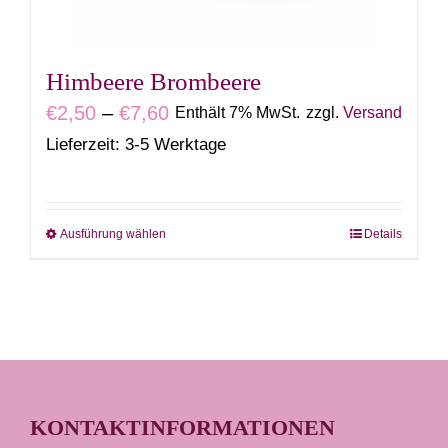
der
Produktseite
gewählt
Himbeere Brombeere
werden
Preisspanne:
€
2,50
–
€
7,60
Enthält 7% MwSt.
zzgl.
Versand
€2,50
Lieferzeit: 3-5 Werktage
bis
€7,60
Ausführung wählen
Details
Dieses
Produkt
weist
mehrere
Varianten
auf.
Die
KONTAKTINFORMATIONEN