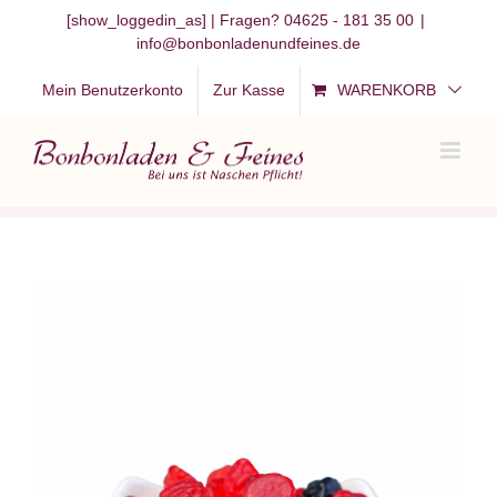
Zum
[show_loggedin_as]
| Fragen? 04625 - 181 35 00
|
info@bonbonladenundfeines.de
Inhalt
springen
Mein Benutzerkonto
Zur Kasse
WARENKORB