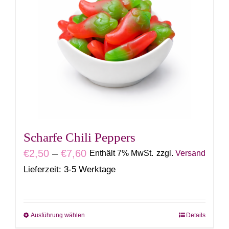
Scharfe Chili Peppers
Preisspanne:
€
2,50
–
€
7,60
Enthält 7% MwSt.
zzgl.
Versand
€2,50
Lieferzeit: 3-5 Werktage
bis
€7,60
Ausführung wählen
Details
Dieses