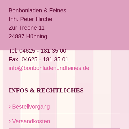
Optionen
können
Bonbonladen & Feines
auf
Inh. Peter Hirche
der
Zur Treene 11
Produktseite
24887 Hünning
gewählt
Tel. 04625 - 181 35 00
werden
Fax. 04625 - 181 35 01
info@bonbonladenundfeines.de
INFOS & RECHTLICHES
Bestellvorgang
Versandkosten