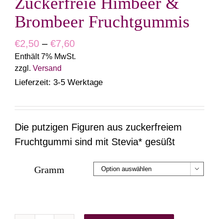
Zuckerfreie Himbeer &
Brombeer Fruchtgummis
Preisspanne:
€
2,50
–
€
7,60
Enthält 7% MwSt.
€2,50
zzgl.
Versand
bis
Lieferzeit: 3-5 Werktage
€7,60
Die putzigen Figuren aus zuckerfreiem
Fruchtgummi sind mit Stevia* gesüßt
Gramm
