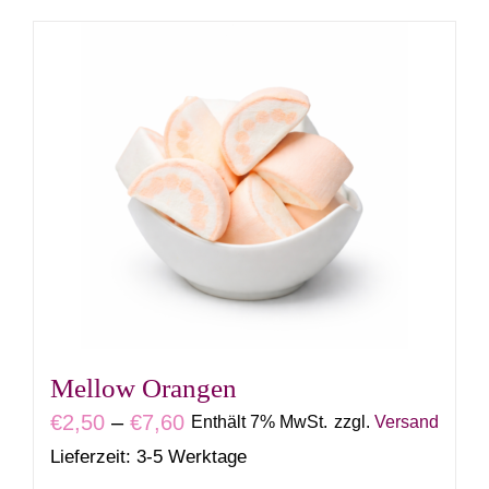
Produkt
weist
mehrere
Varianten
auf.
Die
Optionen
können
auf
der
Produktseite
gewählt
Mellow Orangen
werden
Preisspanne:
€
2,50
–
€
7,60
Enthält 7% MwSt.
zzgl.
Versand
€2,50
Lieferzeit: 3-5 Werktage
bis