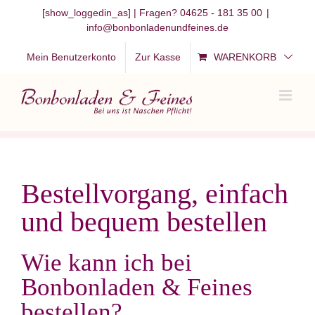
Zum
[show_loggedin_as]
| Fragen? 04625 - 181 35 00
|
info@bonbonladenundfeines.de
Inhalt
springen
Mein Benutzerkonto
Zur Kasse
WARENKORB
Bestellvorgang, einfach
und bequem bestellen
Wie kann ich bei
Bonbonladen & Feines
bestellen?