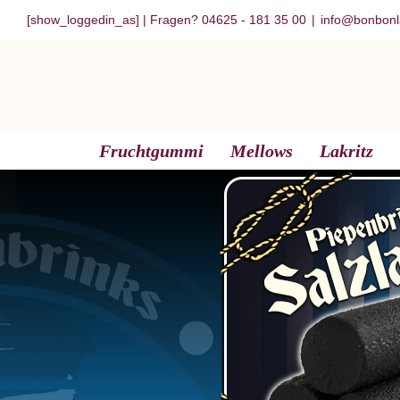
Zum
[show_loggedin_as]
| Fragen? 04625 - 181 35 00
|
info@bonbonl
Inhalt
springen
Fruchtgummi
Mellows
Lakritz