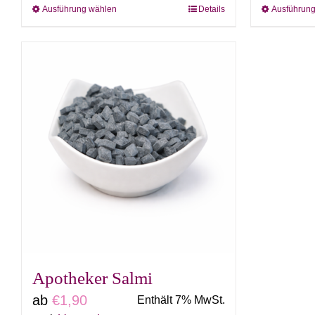
Ausführung wählen
Details
Ausführun
Dieses
Produkt
weist
mehrere
Varianten
auf.
Die
Optionen
können
auf
der
Produktseite
gewählt
Apotheker Salmi
werden
ab
€
1,90
Enthält 7% MwSt.