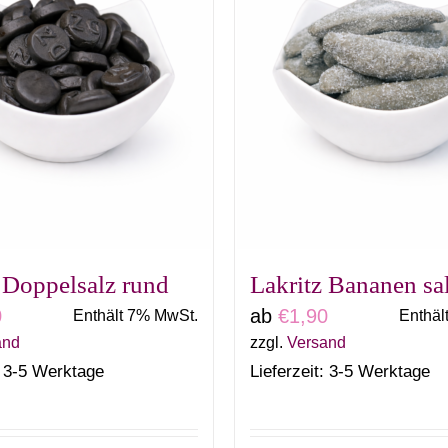
Varianten
Variante
auf.
auf.
Die
Die
Optionen
Optione
können
können
auf
auf
der
der
Produktseite
Produkts
gewählt
gewählt
 Doppelsalz rund
Lakritz Bananen sa
werden
werden
0
ab
€
1,90
Enthält 7% MwSt.
Enthäl
and
zzgl.
Versand
: 3-5 Werktage
Lieferzeit: 3-5 Werktage