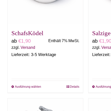
SchafsKödel
Salzige
ab
€
1,90
ab
€
1,9
Enthält 7% MwSt.
zzgl.
Versand
zzgl.
Vers
Lieferzeit: 3-5 Werktage
Lieferzeit
Ausführung wählen
Details
Ausführun
Dieses
Produkt
weist
mehrere