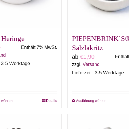
 Heringe
PIEPENBRINK´S
Salzlakritz
0
Enthält 7% MwSt.
and
ab
€
1,90
Enthäl
: 3-5 Werktage
zzgl.
Versand
Lieferzeit: 3-5 Werktage
g wählen
Details
Ausführung wählen
Dieses
Dieses
Produkt
Produkt
weist
weist
mehrere
mehrere