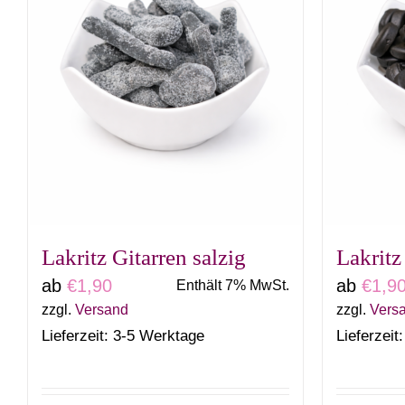
Varianten
auf.
Die
Optionen
können
auf
der
Produktseite
gewählt
Lakritz Gitarren salzig
Lakritz
werden
ab
€
1,90
ab
€
1,9
Enthält 7% MwSt.
zzgl.
Versand
zzgl.
Vers
Lieferzeit: 3-5 Werktage
Lieferzeit