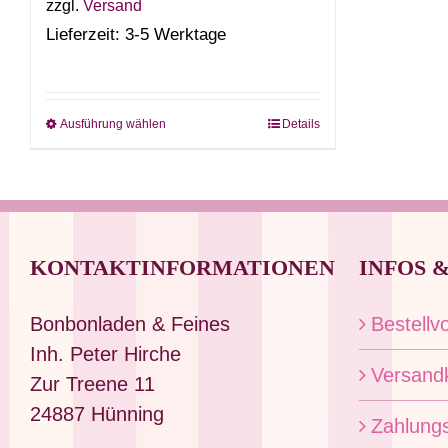
zzgl.
Versand
Lieferzeit: 3-5 Werktage
Ausführung wählen
Details
Dieses
Produkt
weist
mehrere
Varianten
KONTAKTINFORMATIONEN
INFOS 
auf.
Die
Bonbonladen & Feines
Bestellv
Optionen
Inh. Peter Hirche
können
Versand
Zur Treene 11
auf
24887 Hünning
Zahlung
der