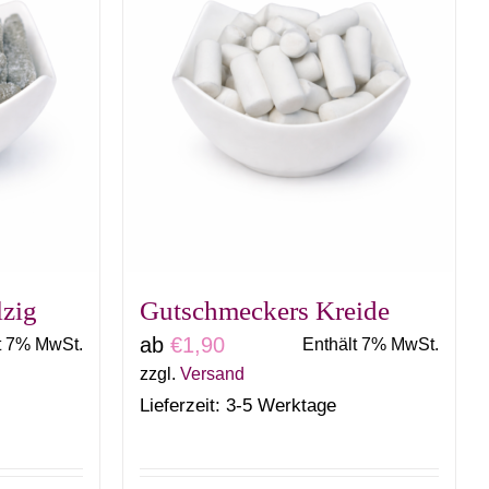
n
n
eite
lzig
Gutschmeckers Kreide
ab
€
1,90
t 7% MwSt.
Enthält 7% MwSt.
zzgl.
Versand
Lieferzeit: 3-5 Werktage