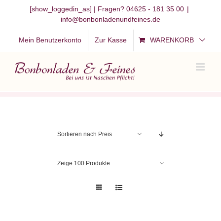
Zum
[show_loggedin_as]
| Fragen? 04625 - 181 35 00
|
info@bonbonladenundfeines.de
Inhalt
springen
Mein Benutzerkonto
Zur Kasse
WARENKORB
Sortieren nach
Preis
Zeige
100 Produkte