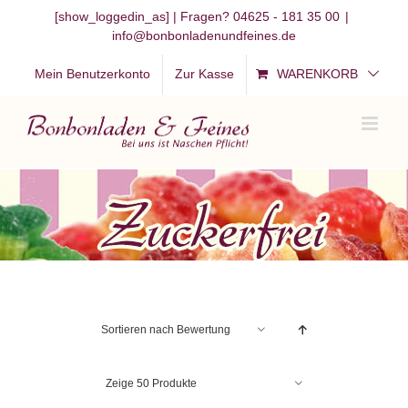
Zum
[show_loggedin_as]
| Fragen? 04625 - 181 35 00
|
info@bonbonladenundfeines.de
Inhalt
springen
Mein Benutzerkonto
Zur Kasse
WARENKORB
Sortieren nach
Bewertung
Zeige
50 Produkte