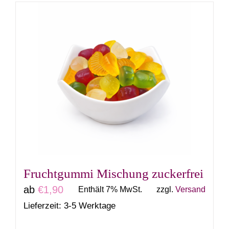
weist
mehrere
Varianten
auf.
Die
Optionen
können
auf
der
Produktseite
gewählt
Fruchtgummi Mischung zuckerfrei
werden
ab
€
1,90
Enthält 7% MwSt.
zzgl.
Versand
Lieferzeit: 3-5 Werktage