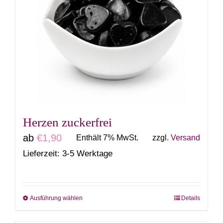
auf.
Die
Optionen
können
auf
der
Produktseite
gewählt
Herzen zuckerfrei
werden
ab
€
1,90
Enthält 7% MwSt.
zzgl.
Versand
Lieferzeit: 3-5 Werktage
Ausführung wählen
Details
Dieses
Produkt