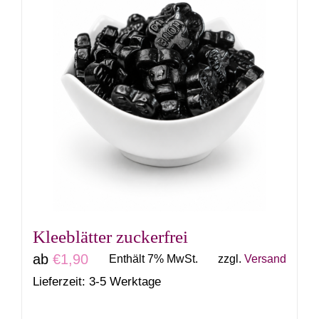
weist
mehrere
Varianten
auf.
Die
Optionen
können
auf
der
Produktseite
gewählt
Kleeblätter zuckerfrei
werden
ab
€
1,90
Enthält 7% MwSt.
zzgl.
Versand
Lieferzeit: 3-5 Werktage