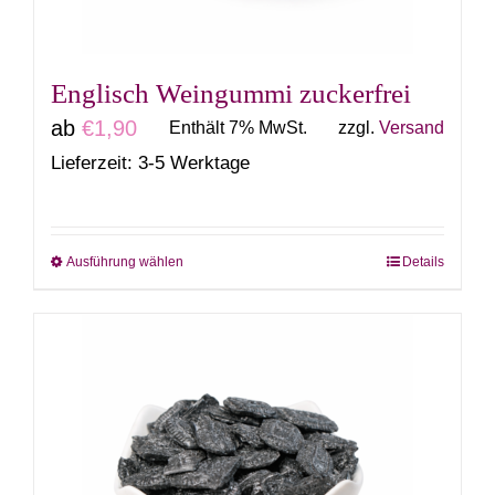
der
Produktseite
gewählt
Englisch Weingummi zuckerfrei
werden
ab
€
1,90
Enthält 7% MwSt.
zzgl.
Versand
Lieferzeit: 3-5 Werktage
Ausführung wählen
Details
Dieses
Produkt
weist
mehrere
Varianten
auf.
Die