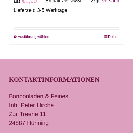
ab
€
1,90
Enthält 7% MwSt.
zzgl.
Versand
Lieferzeit: 3-5 Werktage
Ausführung wählen
Details
Dieses
Produkt
weist
mehrere
Varianten
KONTAKTINFORMATIONEN
auf.
Die
Bonbonladen & Feines
Optionen
Inh. Peter Hirche
können
Zur Treene 11
auf
24887 Hünning
der