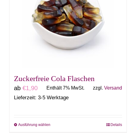
Varianten
auf.
Die
Optionen
können
auf
der
Produktseite
gewählt
Zuckerfreie Cola Flaschen
werden
ab
€
1,90
Enthält 7% MwSt.
zzgl.
Versand
Lieferzeit: 3-5 Werktage
Ausführung wählen
Details
Dieses
Produkt