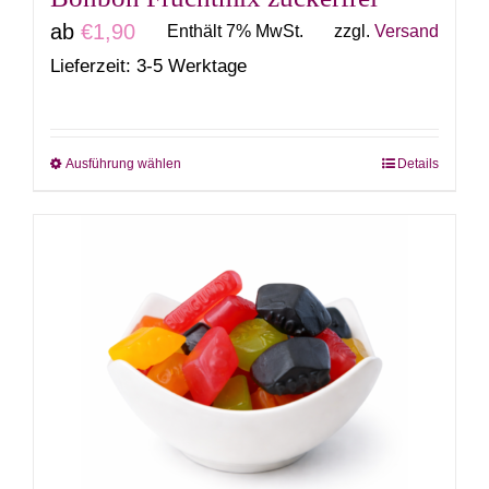
werden
ab
€
1,90
Enthält 7% MwSt.
zzgl.
Versand
Lieferzeit: 3-5 Werktage
Ausführung wählen
Details
Dieses
Produkt
weist
mehrere
Varianten
auf.
Die
Optionen
können
auf