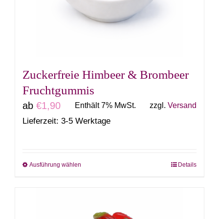
können
auf
der
Produktseite
gewählt
Zuckerfreie Himbeer & Brombeer
werden
Fruchtgummis
ab
€
1,90
Enthält 7% MwSt.
zzgl.
Versand
Lieferzeit: 3-5 Werktage
Ausführung wählen
Details
Dieses
Produkt
weist
mehrere