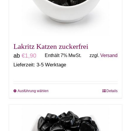
können
auf
der
Produktseite
gewählt
Lakritz Katzen zuckerfrei
werden
ab
€
1,90
Enthält 7% MwSt.
zzgl.
Versand
Lieferzeit: 3-5 Werktage
Ausführung wählen
Details
Dieses
Produkt
weist
mehrere
Varianten