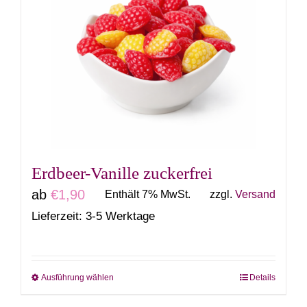
auf.
Die
Optionen
können
auf
der
Produktseite
gewählt
Erdbeer-Vanille zuckerfrei
werden
ab
€
1,90
Enthält 7% MwSt.
zzgl.
Versand
Lieferzeit: 3-5 Werktage
Ausführung wählen
Details
Dieses
Produkt