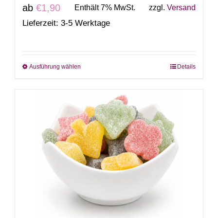
ab
€
1,90
Enthält 7% MwSt.
zzgl.
Versand
Lieferzeit: 3-5 Werktage
Ausführung wählen
Details
Dieses
Produkt
weist
mehrere
Varianten
auf.
Die
Optionen
können
auf
der