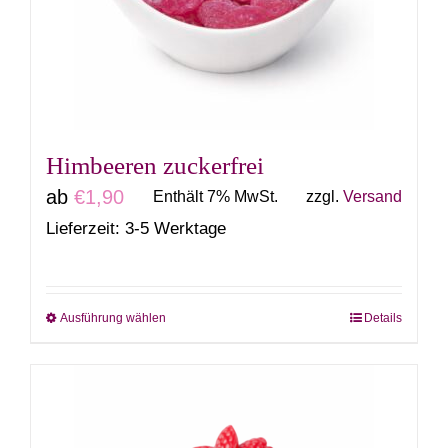
können
auf
der
Produktseite
gewählt
Himbeeren zuckerfrei
werden
ab
€
1,90
Enthält 7% MwSt.
zzgl.
Versand
Lieferzeit: 3-5 Werktage
Ausführung wählen
Details
Dieses
Produkt
weist
mehrere
Varianten