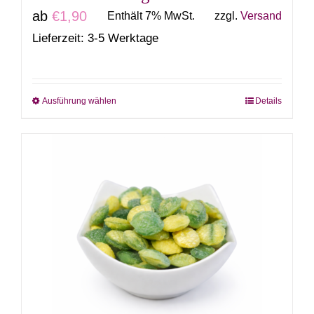
ab
€
1,90
Enthält 7% MwSt.
zzgl.
Versand
Lieferzeit: 3-5 Werktage
Ausführung wählen
Details
Dieses
Produkt
weist
mehrere
Varianten
auf.
Die
Optionen
können
auf