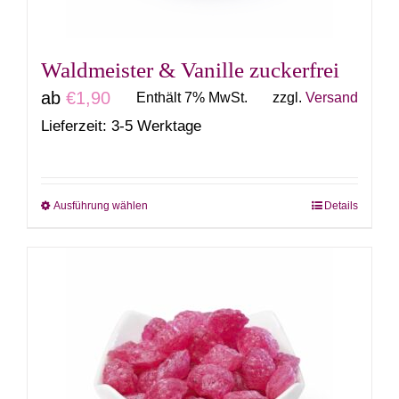
der
Produktseite
gewählt
Waldmeister & Vanille zuckerfrei
werden
ab
€
1,90
Enthält 7% MwSt.
zzgl.
Versand
Lieferzeit: 3-5 Werktage
Ausführung wählen
Details
Dieses
Produkt
weist
mehrere
Varianten
auf.
Die
Optionen