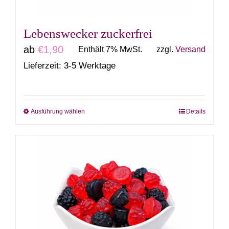
Produktseite
gewählt
Lebenswecker zuckerfrei
werden
ab
€
1,90
Enthält 7% MwSt.
zzgl.
Versand
Lieferzeit: 3-5 Werktage
Ausführung wählen
Details
Dieses
Produkt
weist
mehrere
Varianten
auf.
Die
Optionen