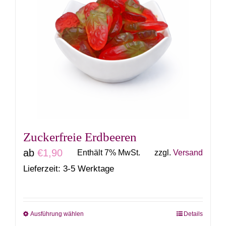
Varianten
auf.
Die
Optionen
können
auf
der
Produktseite
gewählt
Zuckerfreie Erdbeeren
werden
ab
€
1,90
Enthält 7% MwSt.
zzgl.
Versand
Lieferzeit: 3-5 Werktage
Ausführung wählen
Details
Dieses