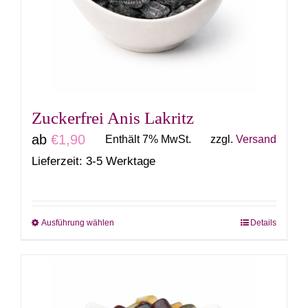
Optionen
können
auf
der
Produktseite
gewählt
Zuckerfrei Anis Lakritz
werden
ab
€
1,90
Enthält 7% MwSt.
zzgl.
Versand
Lieferzeit: 3-5 Werktage
Ausführung wählen
Details
Dieses
Produkt
weist
mehrere