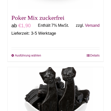
Produktseite
gewählt
Poker Mix zuckerfrei
werden
ab
€
1,90
Enthält 7% MwSt.
zzgl.
Versand
Lieferzeit: 3-5 Werktage
Ausführung wählen
Details
Dieses
Produkt
weist
mehrere
Varianten
auf.
Die
Optionen