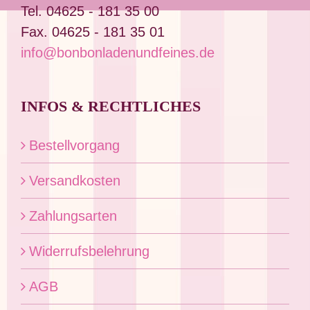
Produktseite
Tel. 04625 - 181 35 00
gewählt
Fax. 04625 - 181 35 01
werden
info@bonbonladenundfeines.de
INFOS & RECHTLICHES
Bestellvorgang
Versandkosten
Zahlungsarten
Widerrufsbelehrung
AGB