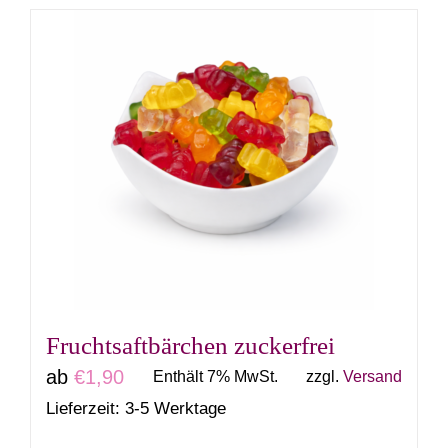
weist
mehrere
Varianten
auf.
Die
Optionen
können
auf
der
Produktseite
gewählt
Fruchtsaftbärchen zuckerfrei
werden
ab
€
1,90
Enthält 7% MwSt.
zzgl.
Versand
Lieferzeit: 3-5 Werktage