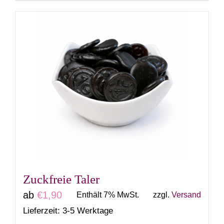
Produkt
weist
mehrere
Varianten
auf.
Die
Optionen
können
auf
der
Produktseite
gewählt
Zuckfreie Taler
werden
ab
€
1,90
Enthält 7% MwSt.
zzgl.
Versand
Lieferzeit: 3-5 Werktage