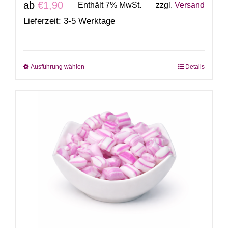
ab
€
1,90
Enthält 7% MwSt.
zzgl.
Versand
Lieferzeit: 3-5 Werktage
Ausführung wählen
Details
Dieses
Produkt
weist
mehrere
Varianten
auf.
Die
Optionen
können
auf
der