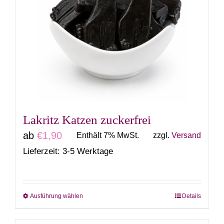
auf.
Die
Optionen
können
auf
der
Produktseite
gewählt
Lakritz Katzen zuckerfrei
werden
ab
€
1,90
Enthält 7% MwSt.
zzgl.
Versand
Lieferzeit: 3-5 Werktage
Ausführung wählen
Details
Dieses
Produkt