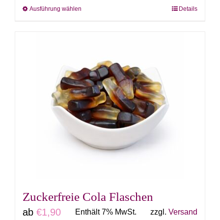
Ausführung wählen
Details
Dieses
Produkt
weist
mehrere
Varianten
auf.
Die
Optionen
können
auf
der
Produktseite
gewählt
Zuckerfreie Cola Flaschen
werden
ab
€
1,90
Enthält 7% MwSt.
zzgl.
Versand