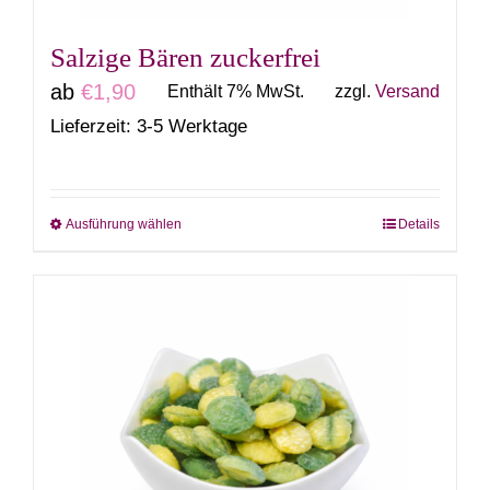
Produktseite
gewählt
Salzige Bären zuckerfrei
werden
ab
€
1,90
Enthält 7% MwSt.
zzgl.
Versand
Lieferzeit: 3-5 Werktage
Ausführung wählen
Details
Dieses
Produkt
weist
mehrere
Varianten
auf.
Die
Optionen