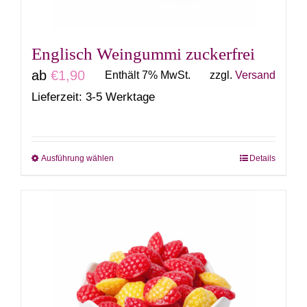
der
Produktseite
gewählt
Englisch Weingummi zuckerfrei
werden
ab
€
1,90
Enthält 7% MwSt.
zzgl.
Versand
Lieferzeit: 3-5 Werktage
Ausführung wählen
Details
Dieses
Produkt
weist
mehrere
Varianten
auf.
Die
Optionen