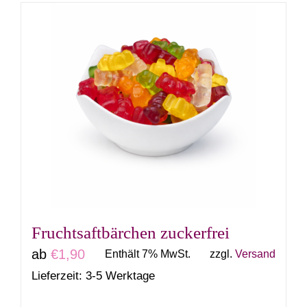
weist
mehrere
Varianten
auf.
Die
Optionen
können
auf
der
Produktseite
gewählt
Fruchtsaftbärchen zuckerfrei
werden
ab
€
1,90
Enthält 7% MwSt.
zzgl.
Versand
Lieferzeit: 3-5 Werktage