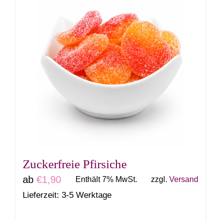
weist
mehrere
Varianten
auf.
Die
Optionen
können
auf
der
Produktseite
gewählt
Zuckerfreie Pfirsiche
werden
ab
€
1,90
Enthält 7% MwSt.
zzgl.
Versand
Lieferzeit: 3-5 Werktage