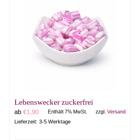
weist
mehrere
Varianten
auf.
Die
Optionen
können
auf
der
Produktseite
gewählt
Lebenswecker zuckerfrei
werden
ab
€
1,90
Enthält 7% MwSt.
zzgl.
Versand
Lieferzeit: 3-5 Werktage