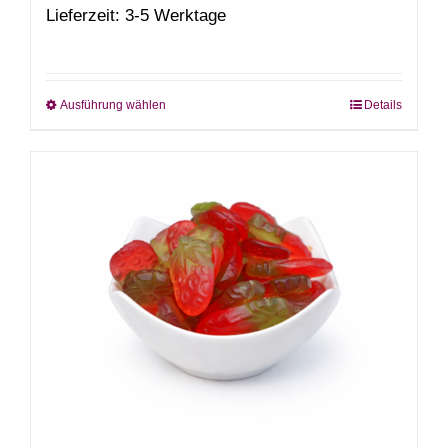
Lieferzeit: 3-5 Werktage
Ausführung wählen
Details
Dieses
Produkt
weist
mehrere
Varianten
auf.
Die
Optionen
können
auf
der
Produktseite