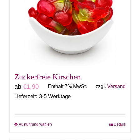
auf.
Die
Optionen
können
auf
der
Produktseite
gewählt
Zuckerfreie Kirschen
werden
ab
€
1,90
Enthält 7% MwSt.
zzgl.
Versand
Lieferzeit: 3-5 Werktage
Ausführung wählen
Details
Dieses
Produkt