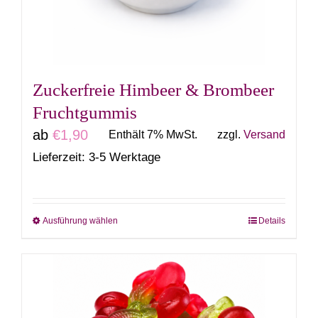
auf
der
Produktseite
gewählt
Zuckerfreie Himbeer & Brombeer
werden
Fruchtgummis
ab
€
1,90
Enthält 7% MwSt.
zzgl.
Versand
Lieferzeit: 3-5 Werktage
Ausführung wählen
Details
Dieses
Produkt
weist
mehrere
Varianten