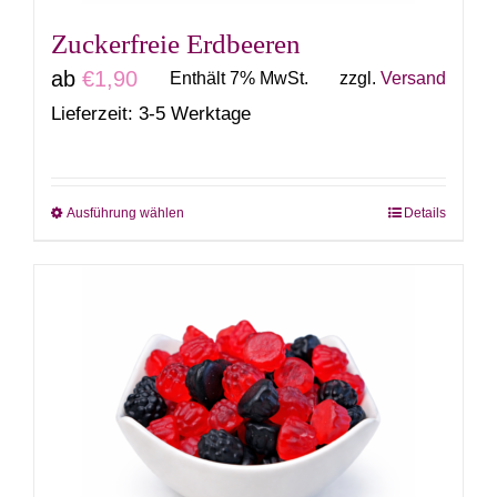
gewählt
Zuckerfreie Erdbeeren
werden
ab
€
1,90
Enthält 7% MwSt.
zzgl.
Versand
Lieferzeit: 3-5 Werktage
Ausführung wählen
Details
Dieses
Produkt
weist
mehrere
Varianten
auf.
Die
Optionen
können