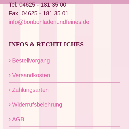
Produktseite
Tel. 04625 - 181 35 00
gewählt
Fax. 04625 - 181 35 01
werden
info@bonbonladenundfeines.de
INFOS & RECHTLICHES
Bestellvorgang
Versandkosten
Zahlungsarten
Widerrufsbelehrung
AGB