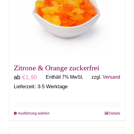
Die
Optionen
können
auf
der
Produktseite
gewählt
Zitrone & Orange zuckerfrei
werden
ab
€
1,90
Enthält 7% MwSt.
zzgl.
Versand
Lieferzeit: 3-5 Werktage
Ausführung wählen
Details
Dieses
Produkt
weist