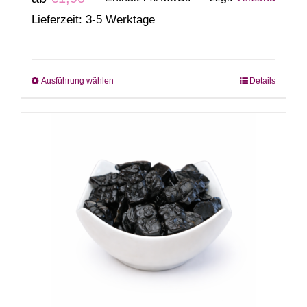
Lieferzeit: 3-5 Werktage
Ausführung wählen
Details
Dieses
Produkt
weist
mehrere
Varianten
auf.
Die
Optionen
können
auf
der