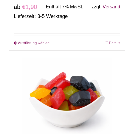
ab
€
1,90
Enthält 7% MwSt.
zzgl.
Versand
Lieferzeit: 3-5 Werktage
Ausführung wählen
Details
Dieses
Produkt
weist
mehrere
Varianten
auf.
Die
Optionen
können
auf