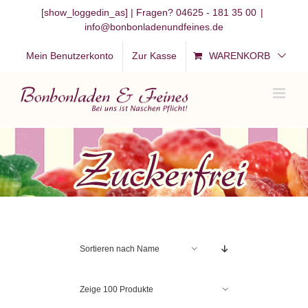
Zum
[show_loggedin_as]
| Fragen? 04625 - 181 35 00
|
info@bonbonladenundfeines.de
Inhalt
springen
Mein Benutzerkonto
Zur Kasse
WARENKORB
Sortieren nach
Name
Zeige
100 Produkte