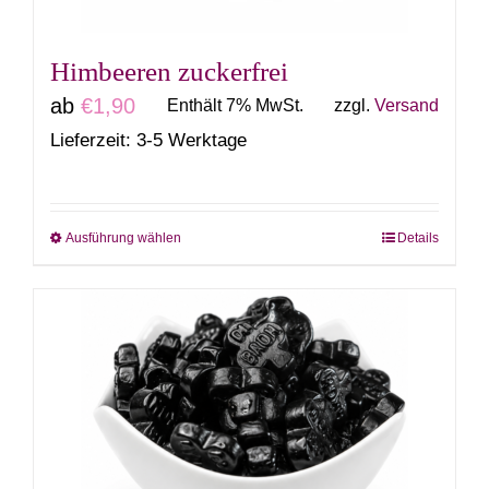
Produktseite
gewählt
Himbeeren zuckerfrei
werden
ab
€
1,90
Enthält 7% MwSt.
zzgl.
Versand
Lieferzeit: 3-5 Werktage
Ausführung wählen
Details
Dieses
Produkt
weist
mehrere
Varianten
auf.
Die
Optionen