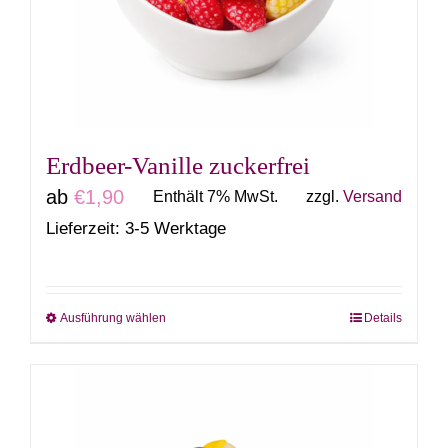
können
auf
der
Produktseite
gewählt
Erdbeer-Vanille zuckerfrei
werden
ab
€
1,90
Enthält 7% MwSt.
zzgl.
Versand
Lieferzeit: 3-5 Werktage
Ausführung wählen
Details
Dieses
Produkt
weist
mehrere
Varianten