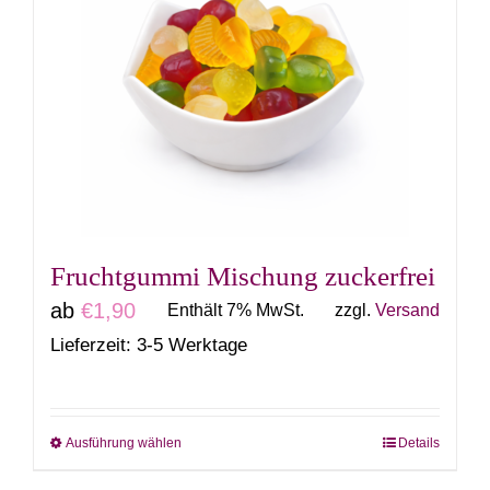
auf.
Die
Optionen
können
auf
der
Produktseite
gewählt
Fruchtgummi Mischung zuckerfrei
werden
ab
€
1,90
Enthält 7% MwSt.
zzgl.
Versand
Lieferzeit: 3-5 Werktage
Ausführung wählen
Details
Dieses
Produkt