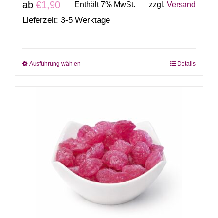
ab
€
1,90
Enthält 7% MwSt.
zzgl.
Versand
Lieferzeit: 3-5 Werktage
Ausführung wählen
Details
Dieses
Produkt
weist
mehrere
Varianten
auf.
Die
Optionen
können
auf
der