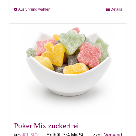
Ausführung wählen
Details
Dieses
Produkt
weist
mehrere
Varianten
auf.
Die
Optionen
können
auf
der
Produktseite
gewählt
Poker Mix zuckerfrei
werden
ab
€
1,90
Enthält 7% MwSt.
zzgl.
Versand