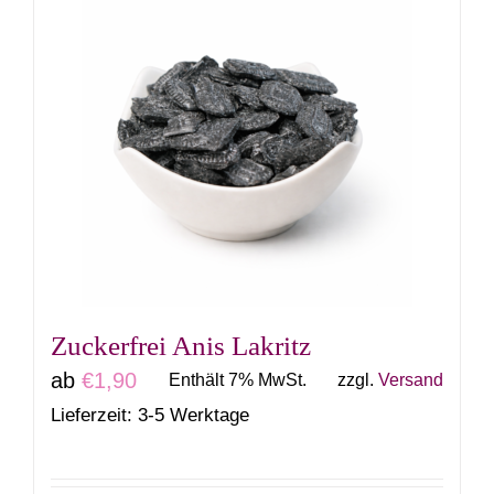
mehrere
Varianten
auf.
Die
Optionen
können
auf
der
Produktseite
gewählt
Zuckerfrei Anis Lakritz
werden
ab
€
1,90
Enthält 7% MwSt.
zzgl.
Versand
Lieferzeit: 3-5 Werktage