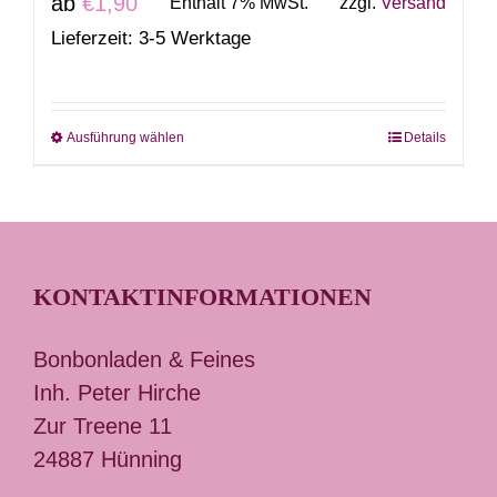
ab
€
1,90
Enthält 7% MwSt.
zzgl.
Versand
Lieferzeit: 3-5 Werktage
Ausführung wählen
Details
Dieses
Produkt
weist
mehrere
Varianten
KONTAKTINFORMATIONEN
auf.
Die
Bonbonladen & Feines
Optionen
Inh. Peter Hirche
können
Zur Treene 11
auf
24887 Hünning
der