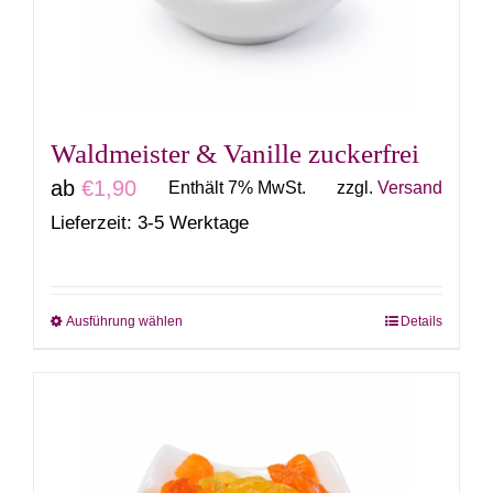
können
auf
der
Produktseite
gewählt
Waldmeister & Vanille zuckerfrei
werden
ab
€
1,90
Enthält 7% MwSt.
zzgl.
Versand
Lieferzeit: 3-5 Werktage
Ausführung wählen
Details
Dieses
Produkt
weist
mehrere
Varianten
auf.