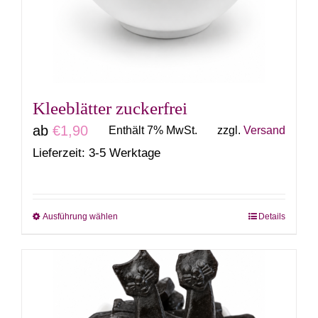
können
auf
der
Produktseite
gewählt
Kleeblätter zuckerfrei
werden
ab
€
1,90
Enthält 7% MwSt.
zzgl.
Versand
Lieferzeit: 3-5 Werktage
Ausführung wählen
Details
Dieses
Produkt
weist
mehrere
Varianten