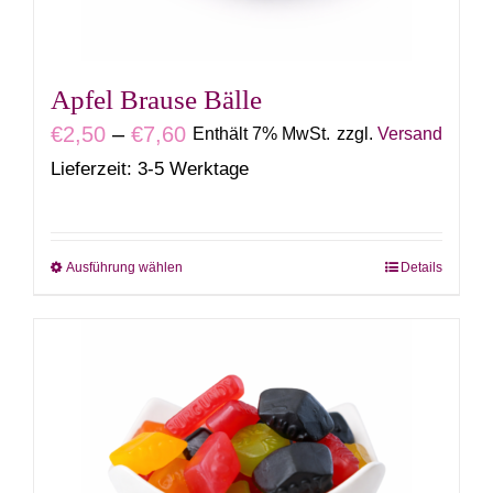
Apfel Brause Bälle
Preisspanne:
€
2,50
–
€
7,60
Enthält 7% MwSt.
zzgl.
Versand
€2,50
Lieferzeit: 3-5 Werktage
bis
€7,60
Ausführung wählen
Details
Dieses
Produkt
weist
mehrere
Varianten
auf.
Die