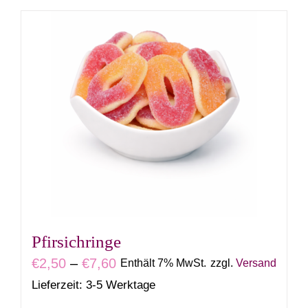
Produkt
weist
mehrere
Varianten
auf.
Die
Optionen
können
auf
der
Produktseite
gewählt
Pfirsichringe
werden
Preisspanne:
€
2,50
–
€
7,60
Enthält 7% MwSt.
zzgl.
Versand
€2,50
Lieferzeit: 3-5 Werktage
bis