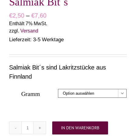
Salmiak Bit´s
Preisspanne:
€
2,50
–
€
7,60
Enthält 7% MwSt.
€2,50
zzgl.
Versand
bis
Lieferzeit: 3-5 Werktage
€7,60
Salmiak Bit´s sind Lakritzstücke aus
Finnland
Gramm

IN DEN WARENKORB
Salmiak