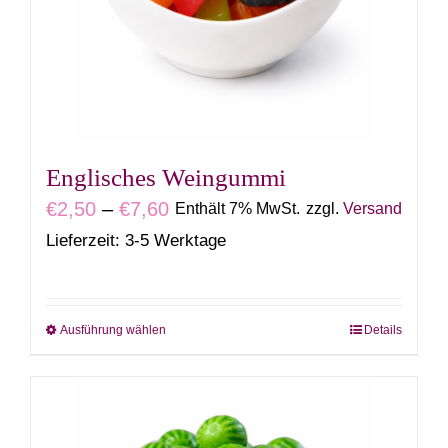
Optionen
können
auf
der
Produktseite
gewählt
Englisches Weingummi
werden
Preisspanne:
€
2,50
–
€
7,60
Enthält 7% MwSt.
zzgl.
Versand
€2,50
Lieferzeit: 3-5 Werktage
bis
€7,60
Ausführung wählen
Details
Dieses
Produkt
weist
mehrere