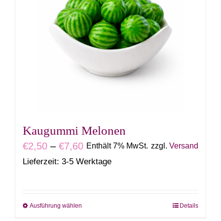
Varianten
auf.
Die
Optionen
können
auf
der
Produktseite
gewählt
Kaugummi Melonen
werden
Preisspanne:
€
2,50
–
€
7,60
Enthält 7% MwSt.
zzgl.
Versand
€2,50
Lieferzeit: 3-5 Werktage
bis
€7,60
Ausführung wählen
Details
Dieses