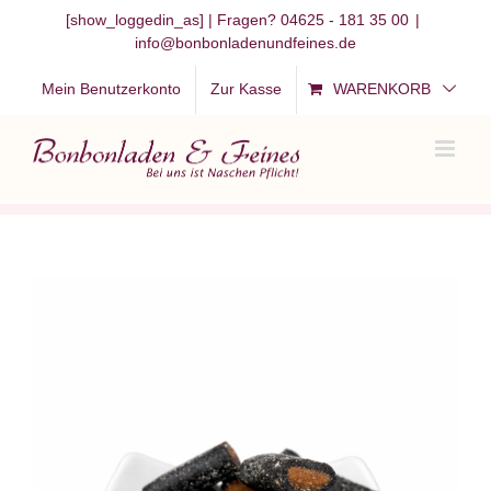
Zum
[show_loggedin_as]
| Fragen? 04625 - 181 35 00
|
info@bonbonladenundfeines.de
Inhalt
springen
Mein Benutzerkonto
Zur Kasse
WARENKORB